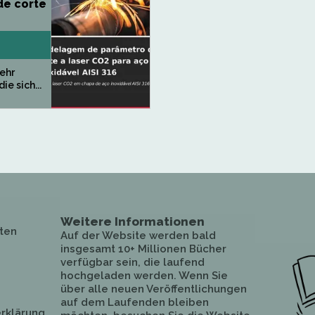
de corte
sehr
die sich...
Weitere Informationen
ten
Auf der Website werden bald
insgesamt 10+ Millionen Bücher
verfügbar sein, die laufend
hochgeladen werden. Wenn Sie
über alle neuen Veröffentlichungen
auf dem Laufenden bleiben
rklärung