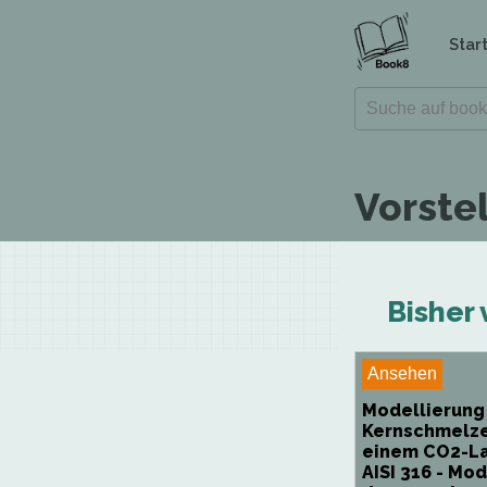
Star
Vorste
Bisher 
Ansehen
Modellierung
Kernschmelze
einem CO2-La
AISI 316 - M