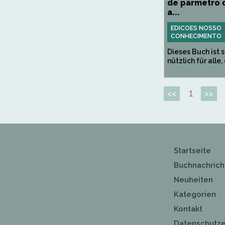
de parmetro 
a...
EDICOES NOSSO
CONHECIMENTO
Dieses Buch ist 
nützlich für alle, 
1
<<
>>
Startseite
Buchnachrich
Neuheiten
Kategorien
Kontakt
Datenschutze