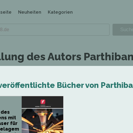
tseite
Neuheiten
Kategorien
llung des Autors Parthiban
veröffentlichte Bücher von Parthiba
 des
ns mit
ser für
odelagem