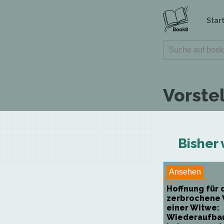
Star
Vorste
Bisher 
Ansehen
Hoffnung für 
zerbrochene 
einer Witwe:
Wiederaufba