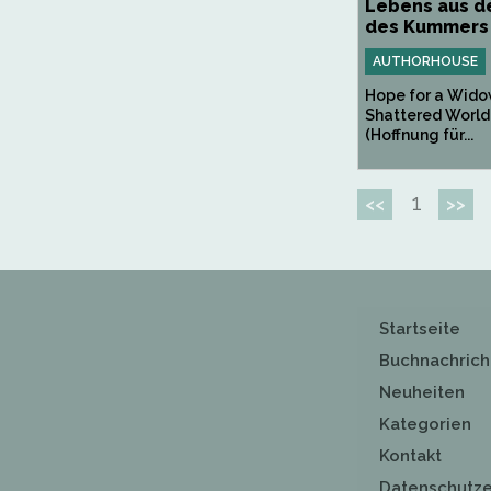
Lebens aus d
des Kummers -
AUTHORHOUSE
Hope for a Wido
Shattered World
(Hoffnung für...
1
<<
>>
Startseite
Buchnachrich
Neuheiten
Kategorien
Kontakt
Datenschutze