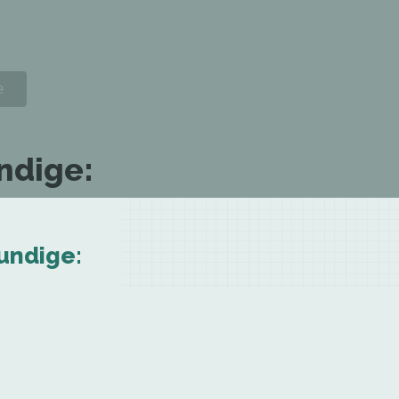
ndige:
rundige: