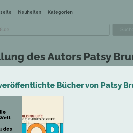
tseite
Neuheiten
Kategorien
llung des Autors Patsy Bru
veröffentlichte Bücher von Patsy B
die
Welt
u des