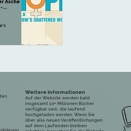
er Asche
...
w's
Weitere Informationen
ten
Auf der Website werden bald
insgesamt 10+ Millionen Bücher
verfügbar sein, die laufend
hochgeladen werden. Wenn Sie
über alle neuen Veröffentlichungen
auf dem Laufenden bleiben
rklärung