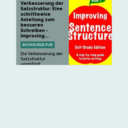
Verbesserung der
Satzstruktur: Eine
schrittweise
Anleitung zum
besseren
Schreiben -
Improving...
BOOKSURGE PUB
Die Verbesserung der
Satzstruktur
vermittelt...