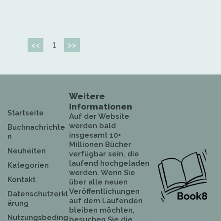
1
<<
>>
Weitere
Informationen
Startseite
Auf der Website
werden bald
Buchnachrichte
insgesamt 10+
n
Millionen Bücher
Neuheiten
verfügbar sein, die
laufend hochgeladen
Kategorien
werden. Wenn Sie
Kontakt
über alle neuen
Veröffentlichungen
Datenschutzerkl
auf dem Laufenden
ärung
bleiben möchten,
Nutzungsbeding
besuchen Sie die