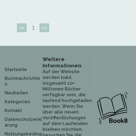
1
<<
>>
Weitere
Informationen
Startseite
Auf der Website
werden bald
Buchnachrichte
insgesamt 10+
n
Millionen Bücher
Neuheiten
verfügbar sein, die
laufend hochgeladen
Kategorien
werden. Wenn Sie
Kontakt
über alle neuen
Veröffentlichungen
Datenschutzerkl
auf dem Laufenden
ärung
bleiben möchten,
Nutzungsbeding
besuchen Sie die