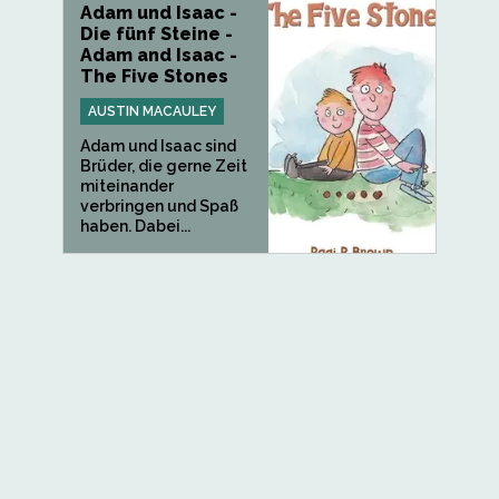
Adam und Isaac -
Die fünf Steine -
Adam and Isaac -
The Five Stones
AUSTIN MACAULEY
Adam und Isaac sind
Brüder, die gerne Zeit
miteinander
verbringen und Spaß
haben. Dabei...