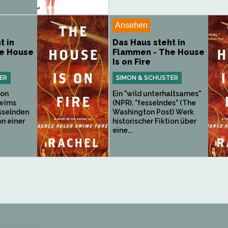
Ansehen
t in
Das Haus steht in
e House
Flammen - The House
Is on Fire
ER
SIMON & SCHUSTER
von
Ein "wild unterhaltsames"
Swims
(NPR), "fesselndes" (The
esselnden
Washington Post) Werk
n einer
historischer Fiktion über
eine...