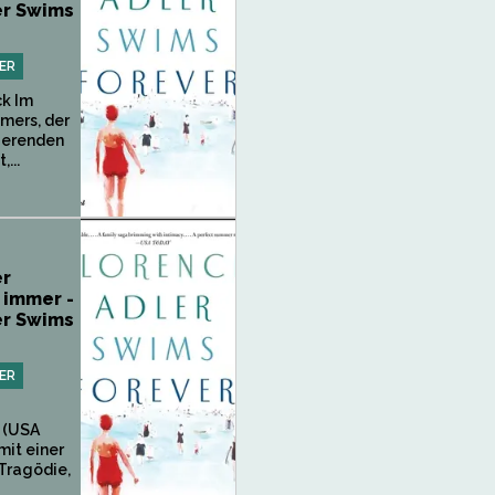
er Swims
ER
ck Im
mers, der
kierenden
...
er
 immer -
er Swims
ER
 (USA
mit einer
Tragödie,