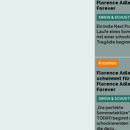
Florence Adl
Forever
SIMON & SCHUST
Ein Indie Next Pi
Laufe eines Som
mit einer schoc
Tragödie beginnt,
Ansehen
Florence Adl
schwimmt für
Florence Adl
Forever
SIMON & SCHUST
„Die perfekte
Sommerlektüre“
TODAY) beginnt 
schockierenden 
die dazu...