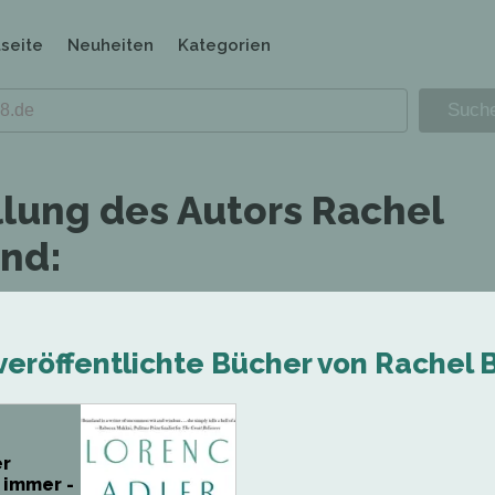
tseite
Neuheiten
Kategorien
llung des Autors Rachel
nd:
veröffentlichte Bücher von Rachel 
er
 immer -