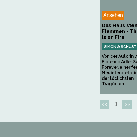
Ansehen
Das Haus steh
Flammen - Th
Is on Fire
SIMON & SCHUST
Von der Autorin 
Florence Adler 
Forever, einer f
Neuinterpretatio
der tödlichsten
Tragödien...
1
<<
>>