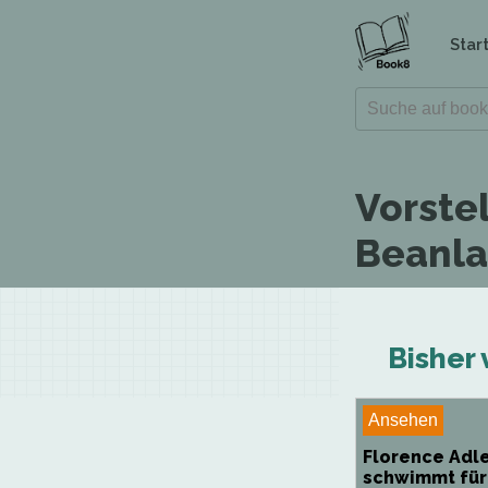
Star
Vorste
Beanla
Bisher 
Ansehen
Florence Adl
schwimmt für