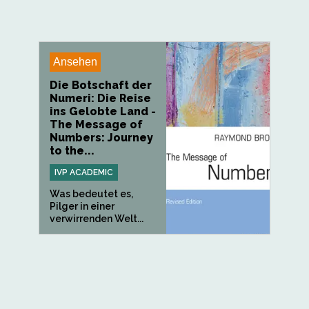
Ansehen
Die Botschaft der
Numeri: Die Reise
ins Gelobte Land -
The Message of
Numbers: Journey
to the...
IVP ACADEMIC
Was bedeutet es,
Pilger in einer
verwirrenden Welt...