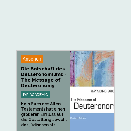
Ansehen
Die Botschaft des
Deuteronomiums -
The Message of
Deuteronomy
IVP ACADEMIC
Kein Buch des Alten
Testaments hat einen
größeren Einfluss auf
die Gestaltung sowohl
des jüdischen als...