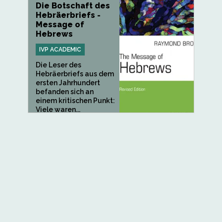
Die Botschaft des
Hebräerbriefs -
Message of
Hebrews
IVP ACADEMIC
Die Leser des
Hebräerbriefs aus dem
ersten Jahrhundert
befanden sich an
einem kritischen Punkt:
Viele waren...