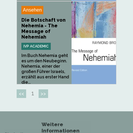
Ansehen
Die Botschaft von
Nehemia - The
Message of
Nehemiah
IVP ACADEMIC
Im Buch Nehemia geht
es um den Neubeginn.
Nehemia, einer der
großen Führer Israels,
erzählt aus erster Hand
die...
1
<<
>>
Weitere
Informationen