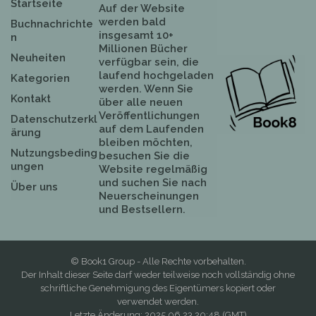
Startseite
Auf der Website
werden bald
Buchnachrichte
insgesamt 10+
n
Millionen Bücher
Neuheiten
verfügbar sein, die
laufend hochgeladen
Kategorien
werden. Wenn Sie
Kontakt
über alle neuen
Veröffentlichungen
Datenschutzerkl
auf dem Laufenden
ärung
bleiben möchten,
Nutzungsbeding
besuchen Sie die
ungen
Website regelmäßig
und suchen Sie nach
Über uns
Neuerscheinungen
und Bestsellern.
© Book1 Group - Alle Rechte vorbehalten.
Der Inhalt dieser Seite darf weder teilweise noch vollständig ohne
schriftliche Genehmigung des Eigentümers kopiert oder
verwendet werden.
Letzte Änderung: 2025.06.23 20:48 (GMT)