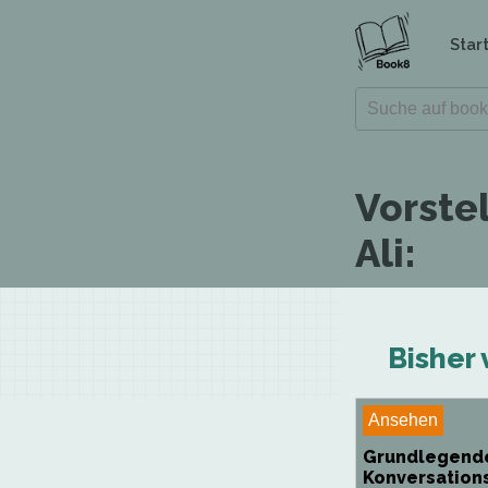
Star
Vorste
Ali:
Bisher 
Ansehen
Grundlegend
Konversation