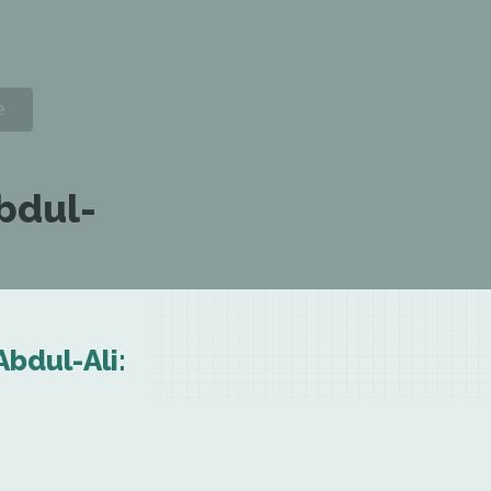
bdul-
bdul-Ali: