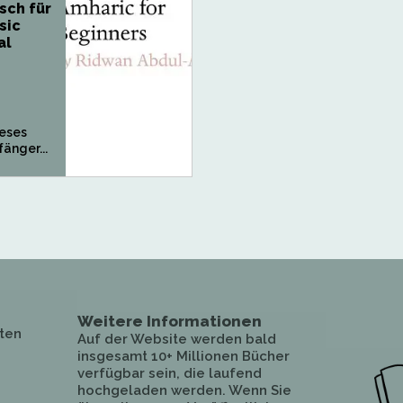
sch für
sic
al
eses
änger...
Weitere Informationen
ten
Auf der Website werden bald
insgesamt 10+ Millionen Bücher
verfügbar sein, die laufend
hochgeladen werden. Wenn Sie