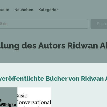
tseite
Neuheiten
Kategorien
llung des Autors Ridwan A
veröffentlichte Bücher von Ridwan A
e
sfähigke