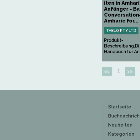
iten in Amhari
Anfänger - Ba
Conversation
Amharic for...
TABLO PTY LTD
Produkt-
Beschreibung.Di
Handbuch für Anf
1
<<
>>
Startseite
Buchnachrich
Neuheiten
Kategorien