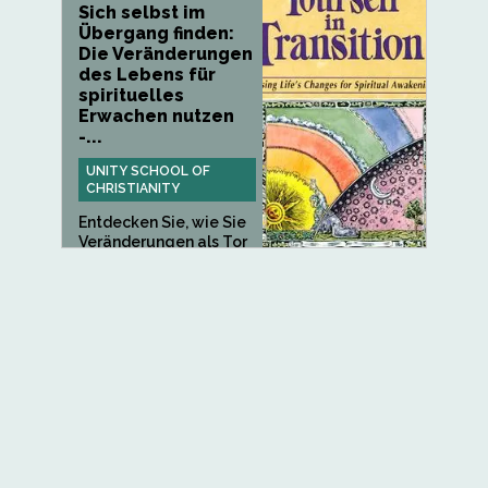
Sich selbst im
Übergang finden:
Die Veränderungen
des Lebens für
spirituelles
Erwachen nutzen
-...
UNITY SCHOOL OF
CHRISTIANITY
Entdecken Sie, wie Sie
Veränderungen als Tor
zu...