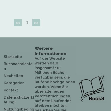
1
<<
>>
Weitere
Informationen
Startseite
Auf der Website
werden bald
Buchnachrichte
insgesamt 10+
n
Millionen Bücher
Neuheiten
verfügbar sein, die
laufend hochgeladen
Kategorien
werden. Wenn Sie
Kontakt
über alle neuen
Veröffentlichungen
Datenschutzerkl
auf dem Laufenden
ärung
bleiben möchten,
Nutzungsbeding
besuchen Sie die