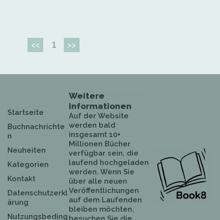
1
<<
>>
Weitere
Informationen
Startseite
Auf der Website
werden bald
Buchnachrichte
insgesamt 10+
n
Millionen Bücher
Neuheiten
verfügbar sein, die
laufend hochgeladen
Kategorien
werden. Wenn Sie
Kontakt
über alle neuen
Veröffentlichungen
Datenschutzerkl
auf dem Laufenden
ärung
bleiben möchten,
Nutzungsbeding
besuchen Sie die