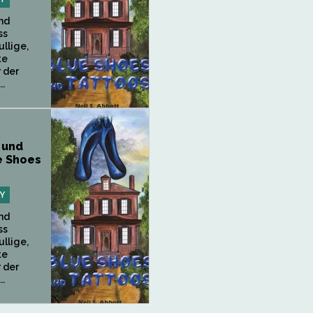
nd
ss
ullige,
te
 der
..
 und
e Shoes
Y
nd
ss
ullige,
te
 der
..