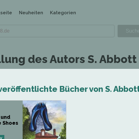
tseite
Neuheiten
Kategorien
lung des Autors S. Abbott 
veröffentlichte Bücher von S. Abbott
 und
e Shoes
Y