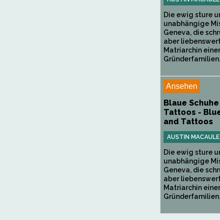
Die ewig sture u
unabhängige Mi
Geneva, die schr
aber liebenswer
Matriarchin einer
Gründerfamilien.
Ansehen
Blaue Schuhe
Tattoos - Blu
and Tattoos
AUSTIN MACAULE
Die ewig sture u
unabhängige Mi
Geneva, die schr
aber liebenswer
Matriarchin einer
Gründerfamilien.