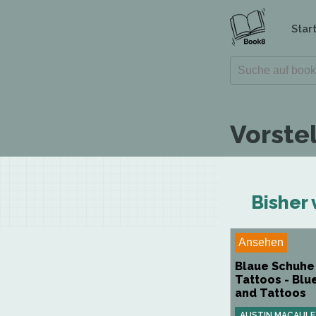
Star
Vorstel
Bisher 
Ansehen
Blaue Schuhe
Tattoos - Blu
and Tattoos
AUSTIN MACAULE