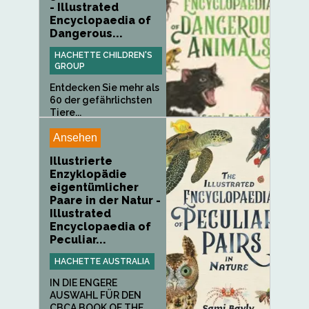
- Illustrated
Encyclopaedia of
Dangerous...
HACHETTE CHILDREN'S
GROUP
Entdecken Sie mehr als
60 der gefährlichsten
Tiere...
Ansehen
Illustrierte
Enzyklopädie
eigentümlicher
Paare in der Natur -
Illustrated
Encyclopaedia of
Peculiar...
HACHETTE AUSTRALIA
IN DIE ENGERE
AUSWAHL FÜR DEN
CBCA BOOK OF THE...