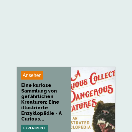
Ansehen
Eine kuriose
Sammlung von
gefährlichen
Kreaturen: Eine
illustrierte
Enzyklopädie - A
Curious...
EXPERIMENT