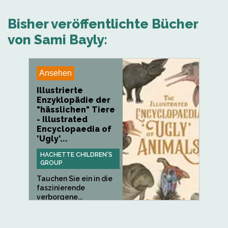
Bisher veröffentlichte Bücher
von Sami Bayly:
Ansehen
Illustrierte
Enzyklopädie der
"hässlichen" Tiere
- Illustrated
Encyclopaedia of
'Ugly'...
HACHETTE CHILDREN'S
GROUP
Tauchen Sie ein in die
faszinierende
verborgene...