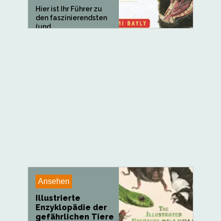
Hier ist Ihr Führer zu
den faszinierendsten
(und...
Ansehen
Illustrierte
Enzyklopädie der
gefährlichen Tiere