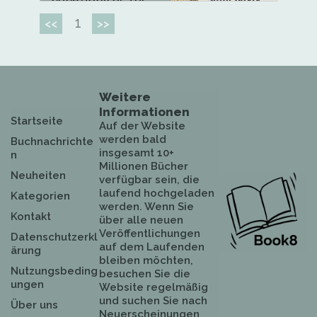
1
<<
>>
Weitere
Informationen
Startseite
Auf der Website
werden bald
Buchnachrichte
insgesamt 10+
n
Millionen Bücher
Neuheiten
verfügbar sein, die
laufend hochgeladen
Kategorien
werden. Wenn Sie
Kontakt
über alle neuen
Veröffentlichungen
Datenschutzerkl
auf dem Laufenden
ärung
bleiben möchten,
Nutzungsbeding
besuchen Sie die
ungen
Website regelmäßig
und suchen Sie nach
Über uns
Neuerscheinungen