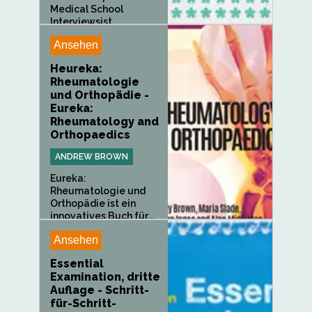
Medical School
Interviewsist...
Ansehen
Heureka:
Rheumatologie
und Orthopädie -
Eureka:
Rheumatology and
Orthopaedics
ANDREW BROWN
Eureka:
Rheumatologie und
Orthopädie ist ein
innovatives Buch für...
Ansehen
Essential
Examination, dritte
Auflage - Schritt-
für-Schritt-