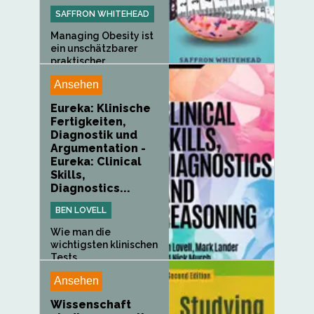
SAFFRON WHITEHEAD
Managing Obesity ist
ein unschätzbarer
praktischer...
Ansehen
Eureka: Klinische
Fertigkeiten,
Diagnostik und
Argumentation -
Eureka: Clinical
Skills,
Diagnostics...
BEN LOVELL
Wie man die
wichtigsten klinischen
Tests...
Ansehen
Wissenschaft