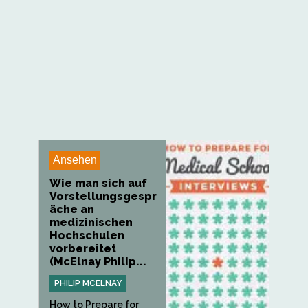
Ansehen
Wie man sich auf
Vorstellungsgespr
äche an
medizinischen
Hochschulen
vorbereitet
(McElnay Philip...
PHILIP MCELNAY
How to Prepare for