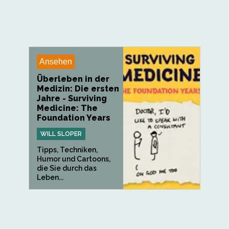
Ansehen
Überleben in der
Medizin: Die ersten
Jahre - Surviving
Medicine: The
Foundation Years
WILL SLOPER
Tipps, Techniken,
Humor und Cartoons,
die Sie durch das
Leben...