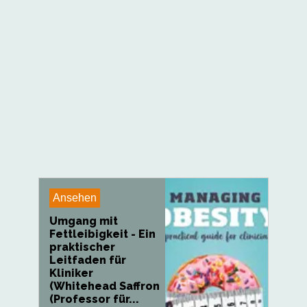
Ansehen
Umgang mit
Fettleibigkeit - Ein
praktischer
Leitfaden für
Kliniker
(Whitehead Saffron
(Professor für...