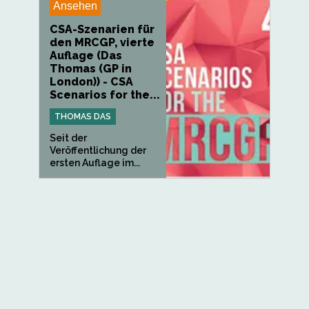
Ansehen
CSA-Szenarien für
den MRCGP, vierte
Auflage (Das
Thomas (GP in
London)) - CSA
Scenarios for the...
THOMAS DAS
Seit der
Veröffentlichung der
ersten Auflage im...