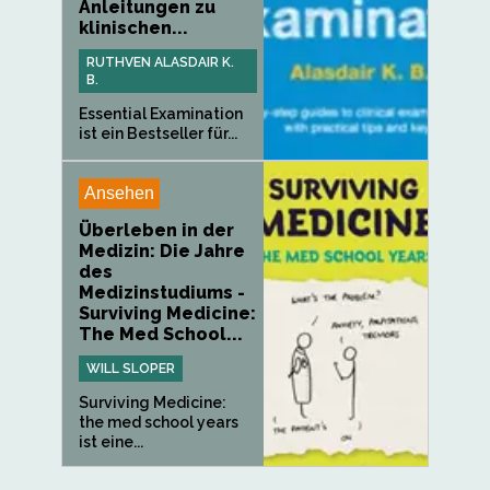
Anleitungen zu
klinischen...
RUTHVEN ALASDAIR K.
B.
Essential Examination
ist ein Bestseller für...
Ansehen
Überleben in der
Medizin: Die Jahre
des
Medizinstudiums -
Surviving Medicine:
The Med School...
WILL SLOPER
Surviving Medicine:
the med school years
ist eine...