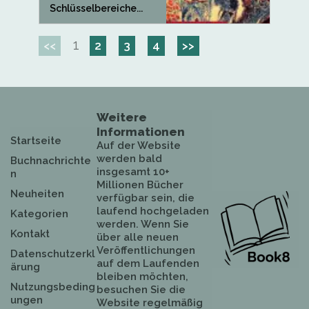
Schlüsselbereiche...
1
<<
2
3
4
>>
Weitere
Informationen
Startseite
Auf der Website
werden bald
Buchnachrichte
insgesamt 10+
n
Millionen Bücher
Neuheiten
verfügbar sein, die
laufend hochgeladen
Kategorien
werden. Wenn Sie
Kontakt
über alle neuen
Veröffentlichungen
Datenschutzerkl
auf dem Laufenden
ärung
bleiben möchten,
Nutzungsbeding
besuchen Sie die
ungen
Website regelmäßig