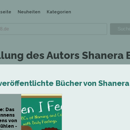
tseite
Neuheiten
Kategorien
llung des Autors Shanera 
 veröffentlichte Bücher von Shaner
e: Das
ennens
ens von
ühlen -