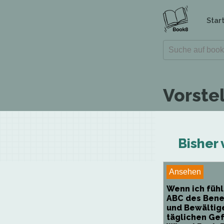
Star
Vorste
Bisher
Ansehen
Wenn ich fühl
ABC des Ben
und Bewältig
täglichen Gef