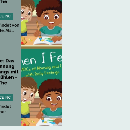
The
CE INC
indet von
. Als...
e: Das
ennung
ngs mit
ühlen -
The
CE INC
indet
ner