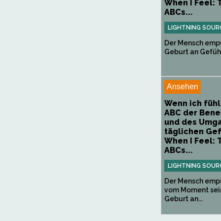
When I Feel: 
ABCs...
LIGHTNING SOUR
Der Mensch empf
Geburt an Gefühle
Ansehen
Wenn ich fühl
ABC der Ben
und des Umga
täglichen Gef
When I Feel: 
ABCs...
LIGHTNING SOUR
Der Mensch empf
vom Moment sei
Geburt an...