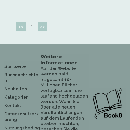
1
<<
>>
Weitere
Informationen
Startseite
Auf der Website
werden bald
Buchnachrichte
insgesamt 10+
n
Millionen Bücher
Neuheiten
verfügbar sein, die
laufend hochgeladen
Kategorien
werden. Wenn Sie
Kontakt
über alle neuen
Veröffentlichungen
Datenschutzerkl
auf dem Laufenden
ärung
bleiben möchten,
Nutzungsbeding
besuchen Sie die