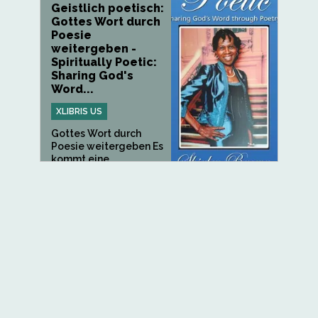
Geistlich poetisch:
Gottes Wort durch
Poesie
weitergeben -
Spiritually Poetic:
Sharing God's
Word...
XLIBRIS US
Gottes Wort durch
Poesie weitergeben Es
kommt eine...