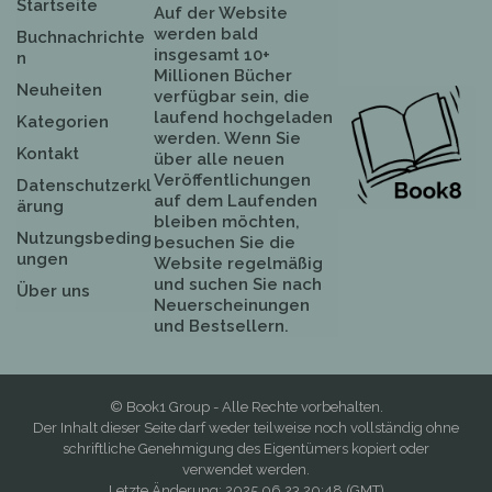
Startseite
Auf der Website
werden bald
Buchnachrichte
insgesamt 10+
n
Millionen Bücher
Neuheiten
verfügbar sein, die
laufend hochgeladen
Kategorien
werden. Wenn Sie
Kontakt
über alle neuen
Veröffentlichungen
Datenschutzerkl
auf dem Laufenden
ärung
bleiben möchten,
Nutzungsbeding
besuchen Sie die
ungen
Website regelmäßig
und suchen Sie nach
Über uns
Neuerscheinungen
und Bestsellern.
© Book1 Group - Alle Rechte vorbehalten.
Der Inhalt dieser Seite darf weder teilweise noch vollständig ohne
schriftliche Genehmigung des Eigentümers kopiert oder
verwendet werden.
Letzte Änderung: 2025.06.23 20:48 (GMT)