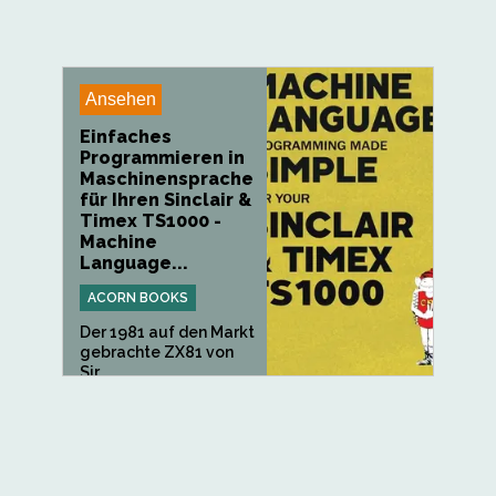
Ansehen
Einfaches
Programmieren in
Maschinensprache
für Ihren Sinclair &
Timex TS1000 -
Machine
Language...
ACORN BOOKS
Der 1981 auf den Markt
gebrachte ZX81 von
Sir...