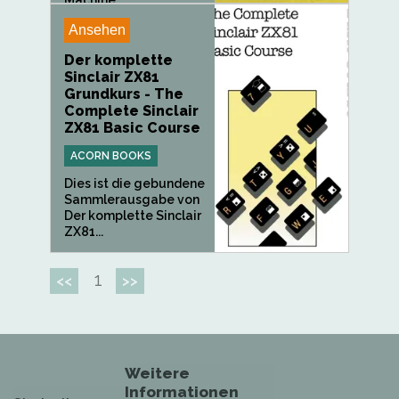
Machine...
Ansehen
Der komplette
Sinclair ZX81
Grundkurs - The
Complete Sinclair
ZX81 Basic Course
ACORN BOOKS
Dies ist die gebundene
Sammlerausgabe von
Der komplette Sinclair
ZX81...
1
<<
>>
Weitere
Informationen