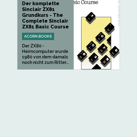
Der komplette
Sinclair ZX81
Grundkurs - The
Complete Sinclair
ZX81 Basic Course
ACORN BOOKS
Der ZX80 -
Heimcomputer wurde
1980 von dem damals
noch nicht zum Ritter...