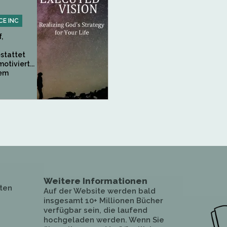
CE INC
,
estattet
otiviert...
nem
Weitere Informationen
ten
Auf der Website werden bald
insgesamt 10+ Millionen Bücher
verfügbar sein, die laufend
hochgeladen werden. Wenn Sie