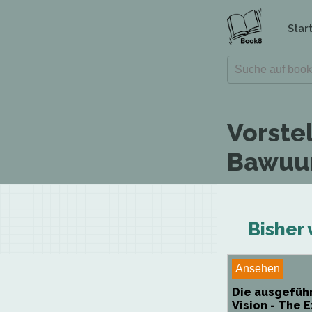
Star
Vorste
Bawuu
Bisher
Ansehen
Die ausgefüh
Vision - The 