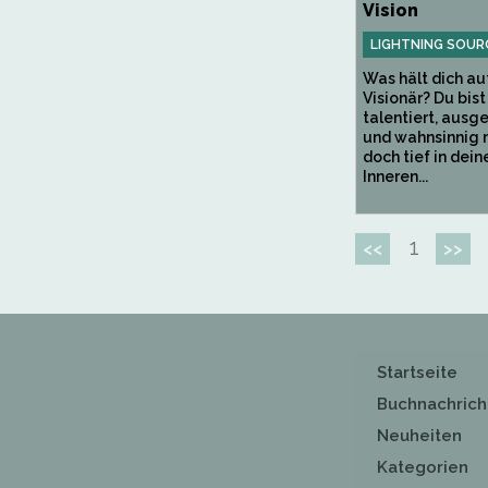
Vision
LIGHTNING SOUR
Was hält dich auf
Visionär? Du bist
talentiert, ausg
und wahnsinnig m
doch tief in dei
Inneren...
1
<<
>>
Startseite
Buchnachrich
Neuheiten
Kategorien