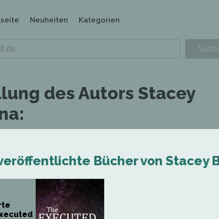
tseite
Neuheiten
Kategorien
llung des Autors Stacey
na:
 veröffentlichte Bücher von Stacey
rte
Executed