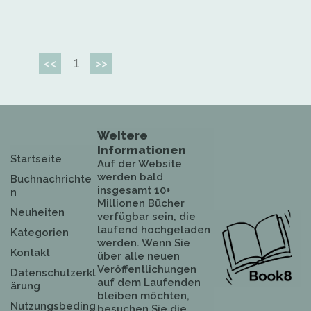
1
<<
>>
Weitere
Informationen
Startseite
Auf der Website
werden bald
Buchnachrichte
insgesamt 10+
n
Millionen Bücher
Neuheiten
verfügbar sein, die
laufend hochgeladen
Kategorien
werden. Wenn Sie
Kontakt
über alle neuen
Veröffentlichungen
Datenschutzerkl
auf dem Laufenden
ärung
bleiben möchten,
Nutzungsbeding
besuchen Sie die