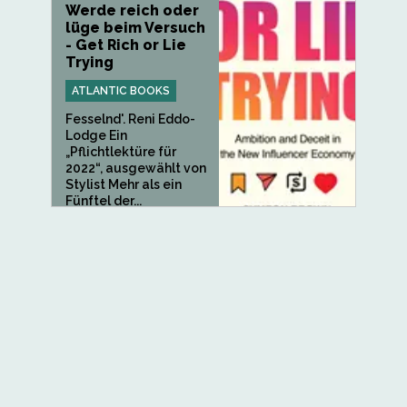
Werde reich oder
lüge beim Versuch
- Get Rich or Lie
Trying
ATLANTIC BOOKS
Fesselnd'. Reni Eddo-
Lodge Ein
„Pflichtlektüre für
2022“, ausgewählt von
Stylist Mehr als ein
Fünftel der...