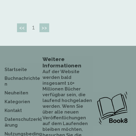
1
<<
>>
Weitere
Informationen
Startseite
Auf der Website
werden bald
Buchnachrichte
insgesamt 10+
n
Millionen Bücher
Neuheiten
verfügbar sein, die
laufend hochgeladen
Kategorien
werden. Wenn Sie
Kontakt
über alle neuen
Veröffentlichungen
Datenschutzerkl
auf dem Laufenden
ärung
bleiben möchten,
Nutzungsbeding
besuchen Sie die