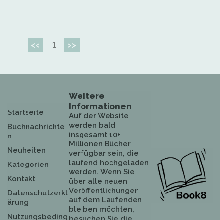
1
<<
>>
Weitere
Informationen
Startseite
Auf der Website
werden bald
Buchnachrichte
insgesamt 10+
n
Millionen Bücher
Neuheiten
verfügbar sein, die
laufend hochgeladen
Kategorien
werden. Wenn Sie
Kontakt
über alle neuen
Veröffentlichungen
Datenschutzerkl
auf dem Laufenden
ärung
bleiben möchten,
Nutzungsbeding
besuchen Sie die