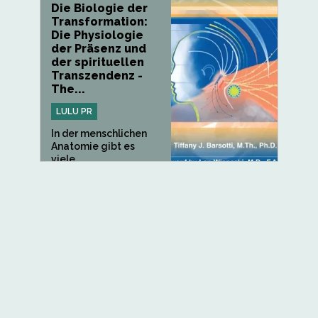
Die Biologie der
Transformation:
Die Physiologie
der Präsenz und
der spirituellen
Transzendenz -
The...
LULU PR
In der menschlichen
Anatomie gibt es
viele...