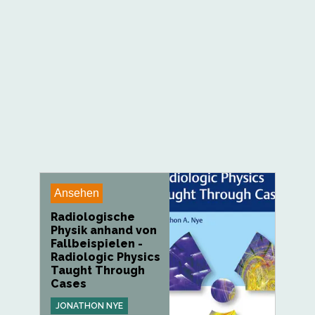
Ansehen
Radiologische
Physik anhand von
Fallbeispielen -
Radiologic Physics
Taught Through
Cases
JONATHON NYE