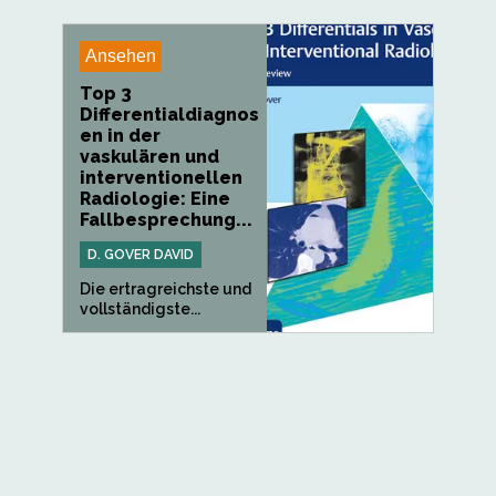
Ansehen
Top 3
Differentialdiagnos
en in der
vaskulären und
interventionellen
Radiologie: Eine
Fallbesprechung...
D. GOVER DAVID
Die ertragreichste und
vollständigste...