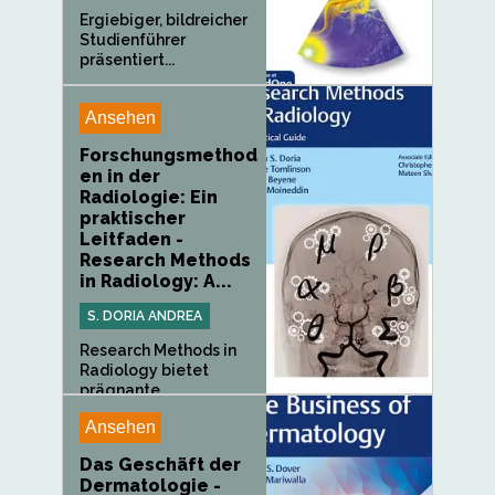
Ergiebiger, bildreicher
Studienführer
präsentiert...
Ansehen
Forschungsmethod
en in der
Radiologie: Ein
praktischer
Leitfaden -
Research Methods
in Radiology: A...
S. DORIA ANDREA
Research Methods in
Radiology bietet
prägnante,...
Ansehen
Das Geschäft der
Dermatologie -