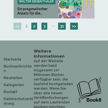
WALTER SIEGENTHALER
Ein pragmatischer
Ansatz für die...
1
···
<<
2
3
31
>>
Weitere
Informationen
Startseite
Auf der Website
werden bald
Buchnachrichte
insgesamt 10+
n
Millionen Bücher
Neuheiten
verfügbar sein, die
laufend hochgeladen
Kategorien
werden. Wenn Sie
Kontakt
über alle neuen
Veröffentlichungen
Datenschutzerkl
auf dem Laufenden
ärung
bleiben möchten,