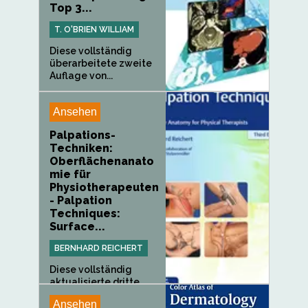
Top 3...
T. O'BRIEN WILLIAM
Diese vollständig
überarbeitete zweite
Auflage von...
Ansehen
Palpations-
Techniken:
Oberflächenanato
mie für
Physiotherapeuten
- Palpation
Techniques:
Surface...
BERNHARD REICHERT
Diese vollständig
aktualisierte dritte
Auflage des...
Ansehen