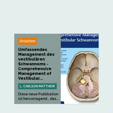
Ansehen
Umfassendes
Management des
vestibulären
Schwannoms -
Comprehensive
Management of
Vestibular...
L. CARLSON MATTHEW
Diese neue Publikation
ist hervorragend... das...