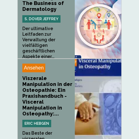
The Business of
Dermatology
S. DOVER JEFFREY
Der ultimative
Leitfaden zur
Verwaltung der
vielfältigen
geschäftlichen
Aspekte einer...
Ansehen
Viszerale
Manipulation in der
Osteopathie: Ein
Praxishandbuch -
Visceral
Manipulation in
Osteopathy:...
ERIC HEBGEN
Das Beste der
viszeralen