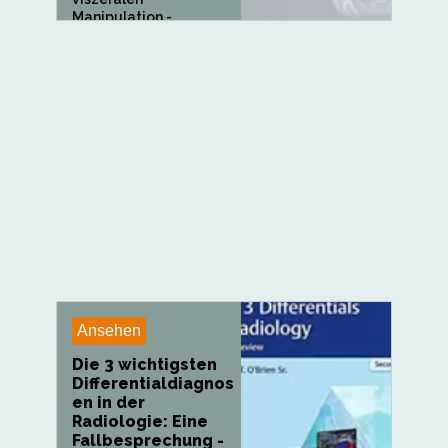
Manipulation -...
Ansehen
Die 3 wichtigsten
Differentialdiagnos
en in der
Radiologie: Eine
Fallbesprechung -