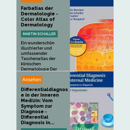
Farbatlas der
Dermatologie -
Color Atlas of
Dermatology
MARTIN SCHALLER
Ein wunderschön
illustrierter und
umfassender
Taschenatlas der
klinischen
Dermatologie Der
Color...
Ansehen
Differentialdiagnos
e in der Inneren
Medizin: Vom
Symptom zur
Diagnose -
Differential
Diagnosis in...