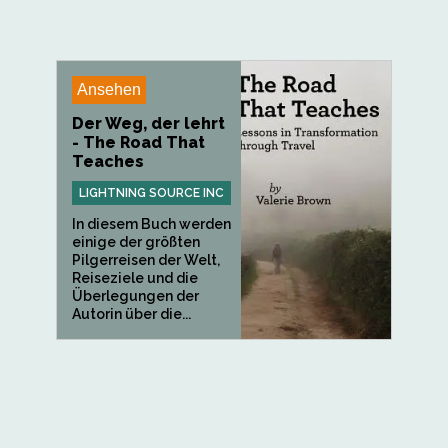
Ansehen
Der Weg, der lehrt
- The Road That
Teaches
LIGHTNING SOURCE INC
In diesem Buch werden
einige der größten
Pilgerreisen der Welt,
Reiseziele und die
Überlegungen der
Autorin über die...