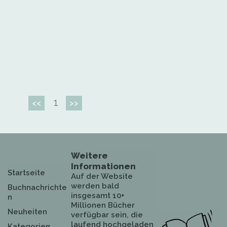
1
<<
>>
Weitere
Informationen
Startseite
Auf der Website
werden bald
Buchnachrichte
insgesamt 10+
n
Millionen Bücher
Neuheiten
verfügbar sein, die
laufend hochgeladen
Kategorien