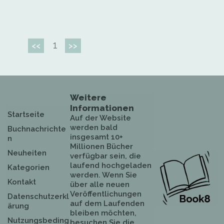
1
<<
>>
Weitere
Informationen
Startseite
Auf der Website
werden bald
Buchnachrichte
insgesamt 10+
n
Millionen Bücher
Neuheiten
verfügbar sein, die
laufend hochgeladen
Kategorien
werden. Wenn Sie
Kontakt
über alle neuen
Veröffentlichungen
Datenschutzerkl
auf dem Laufenden
ärung
bleiben möchten,
Nutzungsbeding
besuchen Sie die