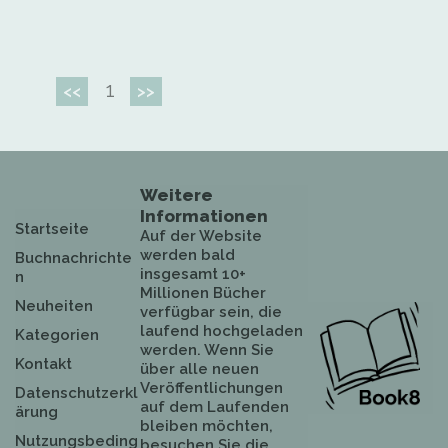
1
<<
>>
Weitere
Informationen
Startseite
Auf der Website
werden bald
Buchnachrichte
insgesamt 10+
n
Millionen Bücher
Neuheiten
verfügbar sein, die
laufend hochgeladen
Kategorien
werden. Wenn Sie
Kontakt
über alle neuen
Veröffentlichungen
Datenschutzerkl
auf dem Laufenden
ärung
bleiben möchten,
Nutzungsbeding
besuchen Sie die