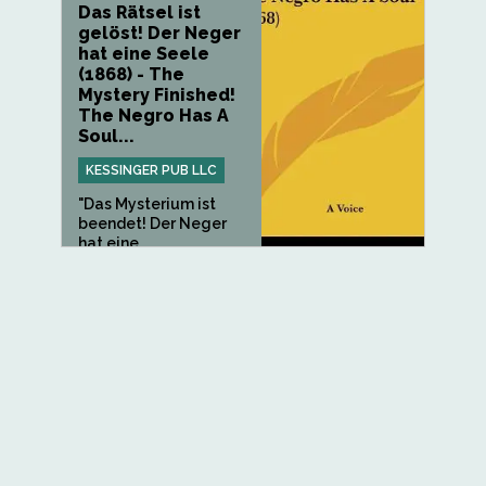
Das Rätsel ist
gelöst! Der Neger
hat eine Seele
(1868) - The
Mystery Finished!
The Negro Has A
Soul...
KESSINGER PUB LLC
"Das Mysterium ist
beendet! Der Neger
hat eine...