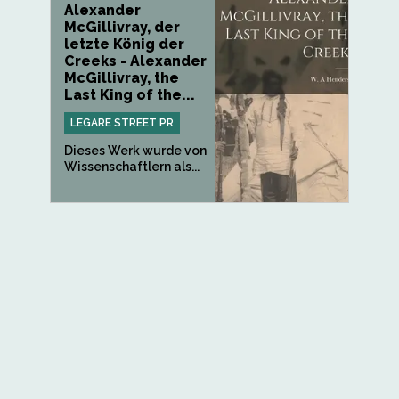
Alexander
McGillivray, der
letzte König der
Creeks - Alexander
McGillivray, the
Last King of the...
LEGARE STREET PR
Dieses Werk wurde von
Wissenschaftlern als...