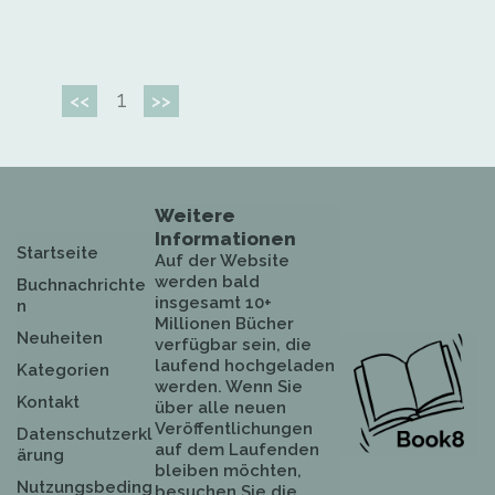
1
<<
>>
Weitere
Informationen
Startseite
Auf der Website
werden bald
Buchnachrichte
insgesamt 10+
n
Millionen Bücher
Neuheiten
verfügbar sein, die
laufend hochgeladen
Kategorien
werden. Wenn Sie
Kontakt
über alle neuen
Veröffentlichungen
Datenschutzerkl
auf dem Laufenden
ärung
bleiben möchten,
Nutzungsbeding
besuchen Sie die