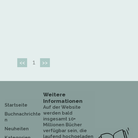
1
<<
>>
Weitere
Informationen
Startseite
Auf der Website
werden bald
Buchnachrichte
insgesamt 10+
n
Millionen Bücher
Neuheiten
verfügbar sein, die
laufend hochgeladen
Kategorien