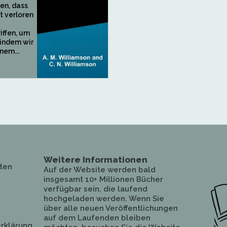
en, dass
t verloren
ffen, um
 indem wir
nem...
Weitere Informationen
ten
Auf der Website werden bald
insgesamt 10+ Millionen Bücher
verfügbar sein, die laufend
hochgeladen werden. Wenn Sie
über alle neuen Veröffentlichungen
auf dem Laufenden bleiben
rklärung