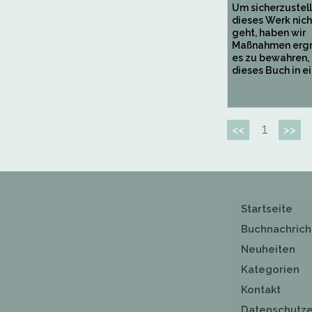
Um sicherzustell
dieses Werk nich
geht, haben wir
Maßnahmen ergri
es zu bewahren,
dieses Buch in ei
1
<<
>>
Startseite
Buchnachrich
Neuheiten
Kategorien
Kontakt
Datenschutze