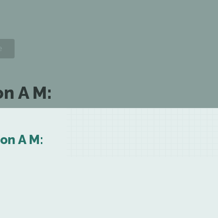
on A M:
on A M: