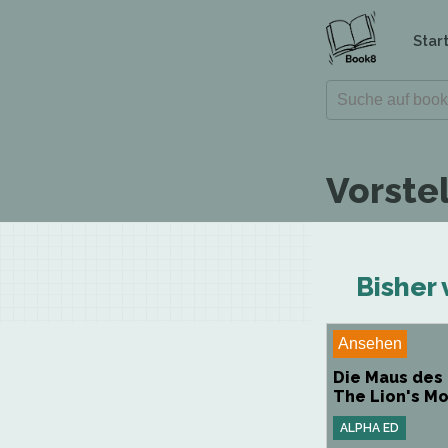
Star
Vorste
Bisher 
Ansehen
Die Maus des
The Lion's M
ALPHA ED