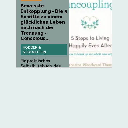
Bewusste
Entkopplung - Die 5
Schritte zu einem
glücklichen Leben
auch nach der
Trennung -
Conscious...
HODDER &
STOUGHTON
Ein praktisches
Selbsthilfebuch, das
den Lesern...