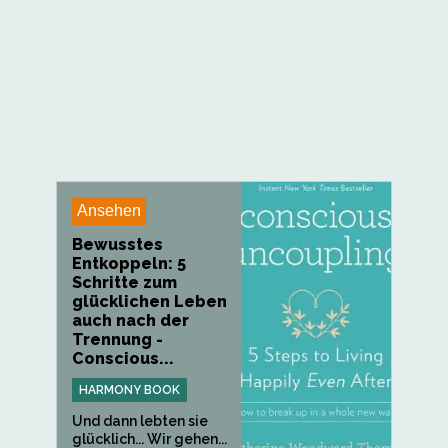
Ansehen
Bewusstes
Entkoppeln: 5
Schritte zum
glücklichen Leben
auch nach der
Trennung -
Conscious...
HARMONY BOOK
Und dann lebten sie
glücklich... Wir gehen...