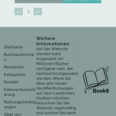
1
<<
>>
Weitere
Informationen
Startseite
Auf der Website
werden bald
Buchnachrichte
insgesamt 10+
n
Millionen Bücher
Neuheiten
verfügbar sein, die
laufend hochgeladen
Kategorien
werden. Wenn Sie
Kontakt
über alle neuen
Veröffentlichungen
Datenschutzerkl
auf dem Laufenden
ärung
bleiben möchten,
Nutzungsbeding
besuchen Sie die
ungen
Website regelmäßig
und suchen Sie nach
Über uns