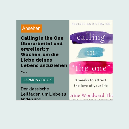
Ansehen
Calling in the One
Überarbeitet und
erweitert: 7
Wochen, um die
Liebe deines
Lebens anzuziehen
-...
HARMONY BOOK
Der klassische
Leitfaden, um Liebe zu
finden und...