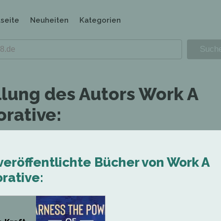
tseite
Neuheiten
Kategorien
llung des Autors Work A
orative:
veröffentlichte Bücher von Work A
rative: