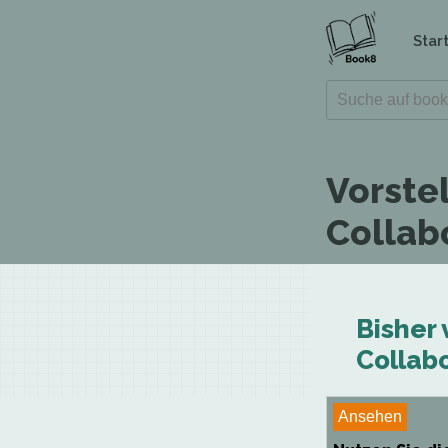
Star
Vorste
Collab
Bisher 
Collabo
Ansehen