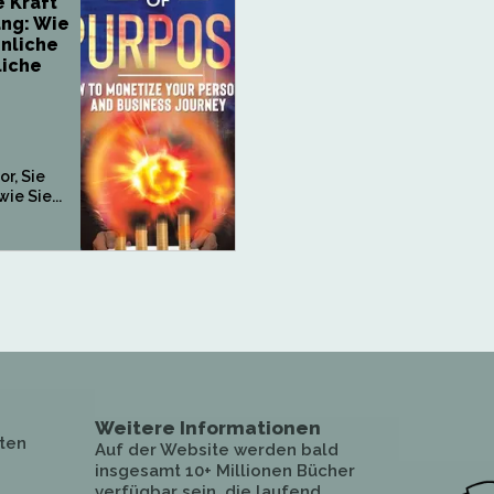
e Kraft
ng: Wie
önliche
liche
or, Sie
ie Sie...
Weitere Informationen
ten
Auf der Website werden bald
insgesamt 10+ Millionen Bücher
verfügbar sein, die laufend