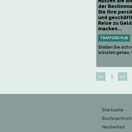
Nutzen Sie di
der Bestimmu
Sie Ihre pers
und geschäft
Reise zu Geld
machen...
TRAFFORD PUB
Stellen Sie sich v
wüssten genau, w
1
<<
>>
Startseite
Buchnachrich
Neuheiten