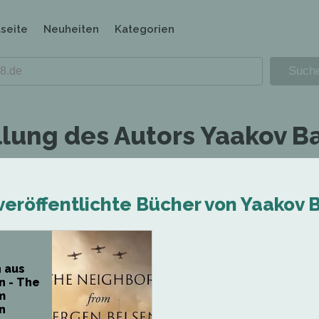
tseite
Neuheiten
Kategorien
lung des Autors Yaakov Bar
veröffentlichte Bücher von Yaakov Ba
 aus
n - The
m
n