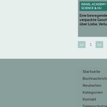
ISRAEL ACADEMY
SCIENCE & HU
Eine bewegende,
verpackte Gesch
über Liebe, Verlus
1
<<
>>
Startseite
Buchnachrich
Neuheiten
Kategorien
Kontakt
Datenschutze