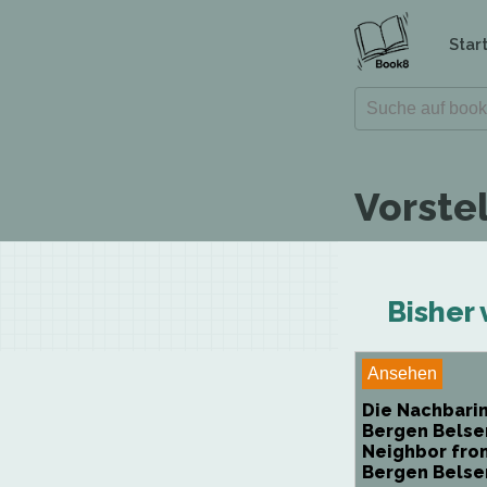
Star
Vorstel
Bisher 
Ansehen
Die Nachbarin
Bergen Belse
Neighbor fro
Bergen Belse