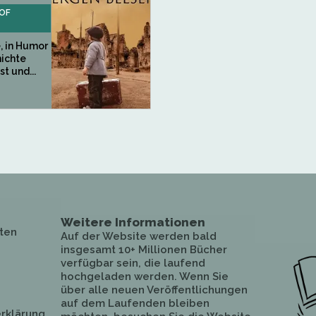
 OF
 in Humor
ichte
t und...
Weitere Informationen
ten
Auf der Website werden bald
insgesamt 10+ Millionen Bücher
verfügbar sein, die laufend
hochgeladen werden. Wenn Sie
über alle neuen Veröffentlichungen
auf dem Laufenden bleiben
rklärung