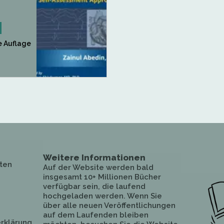
e Auflage
Weitere Informationen
ten
Auf der Website werden bald
insgesamt 10+ Millionen Bücher
verfügbar sein, die laufend
hochgeladen werden. Wenn Sie
über alle neuen Veröffentlichungen
auf dem Laufenden bleiben
rklärung