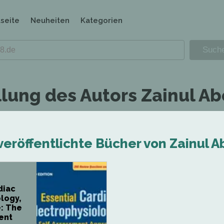
tseite
Neuheiten
Kategorien
llung des Autors Zainul Ab
veröffentlichte Bücher von Zainul A
diac
logy,
e: The
ent