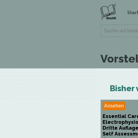
Star
Vorste
Bisher 
Ansehen
Essential Car
Electrophysio
Dritte Auflag
Self Assessm