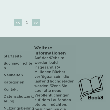
1
<<
>>
Weitere
Informationen
Startseite
Auf der Website
werden bald
Buchnachrichte
insgesamt 10+
n
Millionen Bücher
Neuheiten
verfügbar sein, die
laufend hochgeladen
Kategorien
werden. Wenn Sie
Kontakt
über alle neuen
Veröffentlichungen
Datenschutzerkl
auf dem Laufenden
ärung
bleiben möchten,
Nutzungsbeding
besuchen Sie die