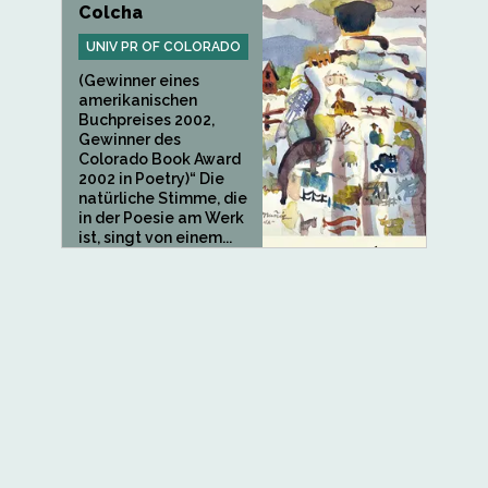
Colcha
UNIV PR OF COLORADO
(Gewinner eines
amerikanischen
Buchpreises 2002,
Gewinner des
Colorado Book Award
2002 in Poetry)“ Die
natürliche Stimme, die
in der Poesie am Werk
ist, singt von einem...