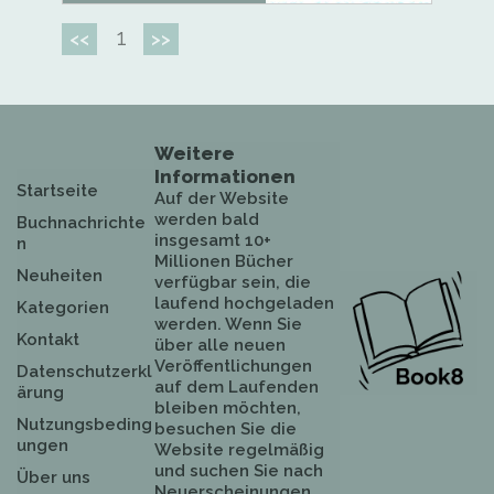
1
<<
>>
Weitere
Informationen
Startseite
Auf der Website
werden bald
Buchnachrichte
insgesamt 10+
n
Millionen Bücher
Neuheiten
verfügbar sein, die
laufend hochgeladen
Kategorien
werden. Wenn Sie
Kontakt
über alle neuen
Veröffentlichungen
Datenschutzerkl
auf dem Laufenden
ärung
bleiben möchten,
Nutzungsbeding
besuchen Sie die
ungen
Website regelmäßig
und suchen Sie nach
Über uns
Neuerscheinungen