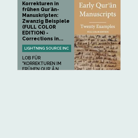
Korrekturen in
frühen Qurʾān-
Manuskripten:
Zwanzig Beispiele
(FULL COLOR
EDITION) -
Corrections in...
LIGHTNING SOURCE INC
LOB FÜR
"KORREKTUREN IM
FRÜHEN QURʾ.Ā.N...