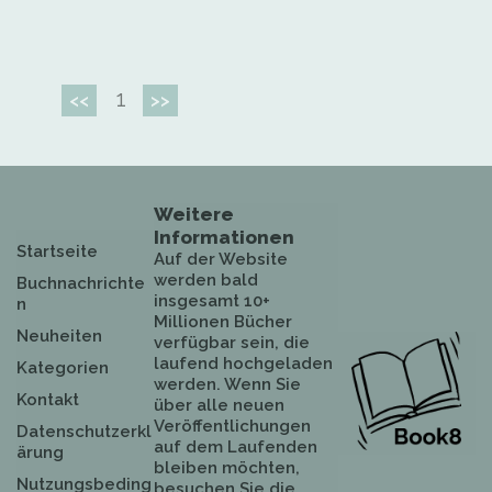
1
<<
>>
Weitere
Informationen
Startseite
Auf der Website
werden bald
Buchnachrichte
insgesamt 10+
n
Millionen Bücher
Neuheiten
verfügbar sein, die
laufend hochgeladen
Kategorien
werden. Wenn Sie
Kontakt
über alle neuen
Veröffentlichungen
Datenschutzerkl
auf dem Laufenden
ärung
bleiben möchten,
Nutzungsbeding
besuchen Sie die