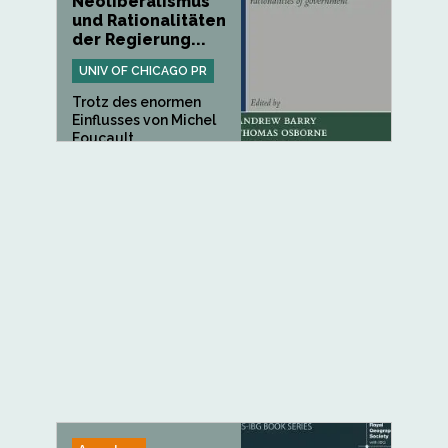
Neoliberalismus
und Rationalitäten
der Regierung...
UNIV OF CHICAGO PR
Trotz des enormen
Einflusses von Michel
Foucault...