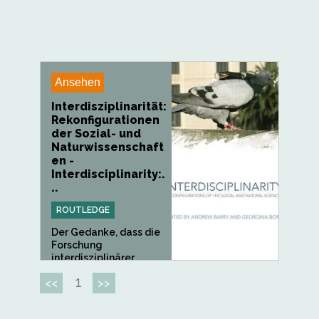
Ansehen
Interdisziplinarität:
Rekonfigurationen
der Sozial- und
Naturwissenschaft
en -
Interdisciplinarity:.
..
ROUTLEDGE
Der Gedanke, dass die
Forschung
interdisziplinärer...
1
<<
>>