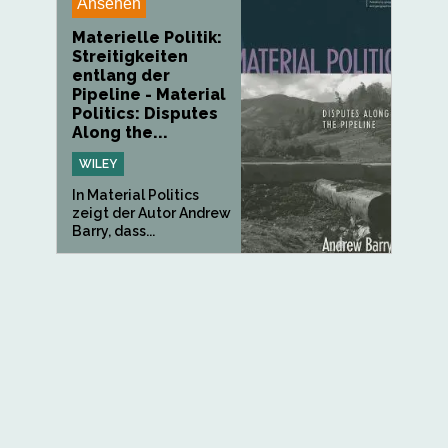
Ansehen
Materielle Politik:
Streitigkeiten
entlang der
Pipeline - Material
Politics: Disputes
Along the...
WILEY
In Material Politics
zeigt der Autor Andrew
Barry, dass...