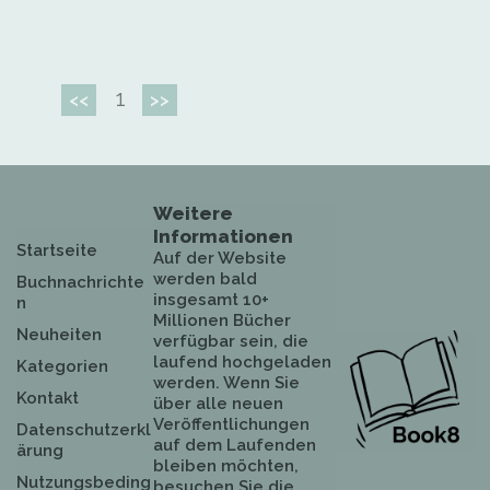
1
<<
>>
Weitere
Informationen
Startseite
Auf der Website
werden bald
Buchnachrichte
insgesamt 10+
n
Millionen Bücher
Neuheiten
verfügbar sein, die
laufend hochgeladen
Kategorien
werden. Wenn Sie
Kontakt
über alle neuen
Veröffentlichungen
Datenschutzerkl
auf dem Laufenden
ärung
bleiben möchten,
Nutzungsbeding
besuchen Sie die