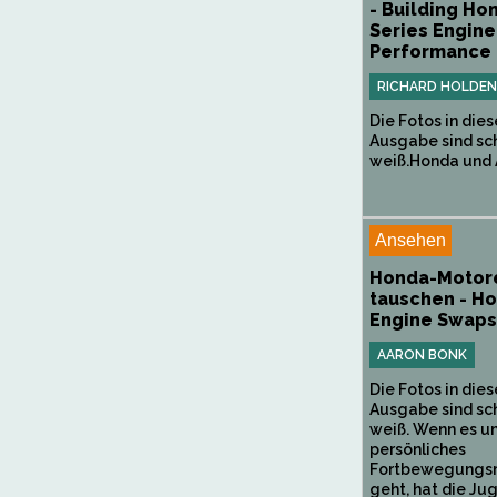
- Building Ho
Series Engine
Performance
RICHARD HOLDEN
Die Fotos in dies
Ausgabe sind sc
weiß.Honda und A
Ansehen
Honda-Motor
tauschen - H
Engine Swaps
AARON BONK
Die Fotos in dies
Ausgabe sind sc
weiß. Wenn es um
persönliches
Fortbewegungsm
geht, hat die Ju