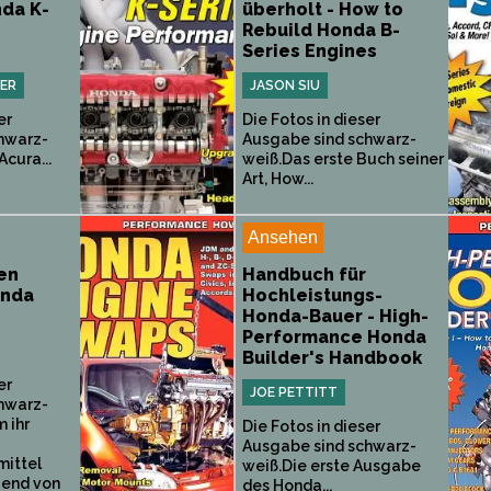
nda K-
überholt - How to
Rebuild Honda B-
Series Engines
ER
JASON SIU
er
Die Fotos in dieser
hwarz-
Ausgabe sind schwarz-
cura...
weiß.Das erste Buch seiner
Art, How...
Ansehen
en
Handbuch für
onda
Hochleistungs-
Honda-Bauer - High-
Performance Honda
Builder's Handbook
er
JOE PETTITT
hwarz-
 ihr
Die Fotos in dieser
Ausgabe sind schwarz-
ittel
weiß.Die erste Ausgabe
gend von
des Honda...