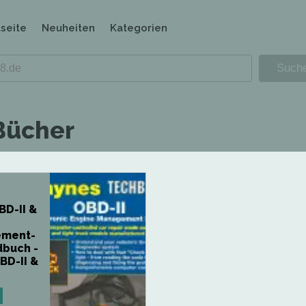
tseite
Neuheiten
Kategorien
Bücher
BD-II &
e
ment-
buch -
BD-II &