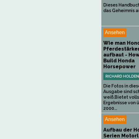
Dieses Handbuc
das Geheimnis au
Ansehen
Wie man Hon
Pferdestärke
aufbaut - How
Build Honda
Horsepower
RICHARD HOLDEN
Die Fotos in dies
Ausgabe sind sc
weiß.Bietet voll
Ergebnisse von 
2000...
Ansehen
Aufbau der H
Serien Motor