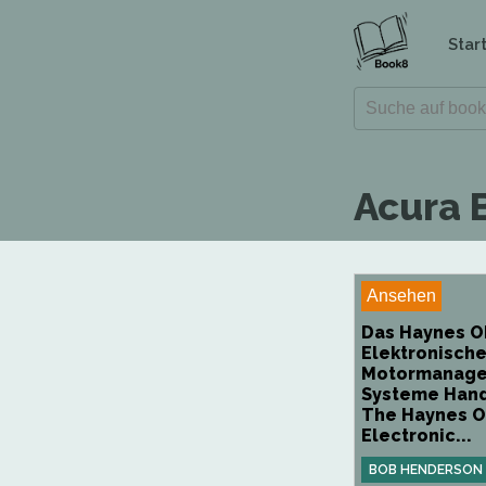
Star
Acura 
Ansehen
Das Haynes O
Elektronisch
Motormanage
Systeme Hand
The Haynes O
Electronic...
BOB HENDERSON