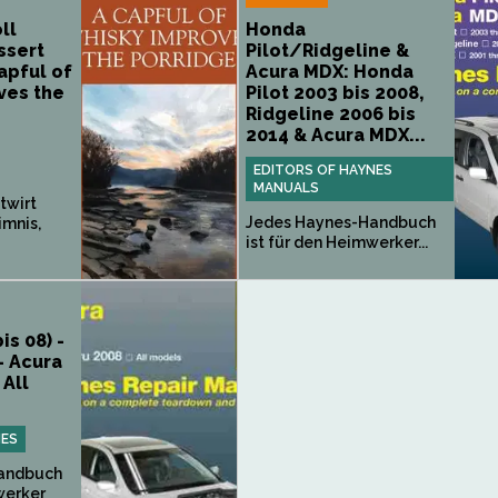
ll
Honda
ssert
Pilot/Ridgeline &
apful of
Acura MDX: Honda
ves the
Pilot 2003 bis 2008,
Ridgeline 2006 bis
2014 & Acura MDX...
EDITORS OF HAYNES
MANUALS
twirt
Jedes Haynes-Handbuch
imnis,
ist für den Heimwerker...
is 08) -
- Acura
 All
NES
andbuch
werker