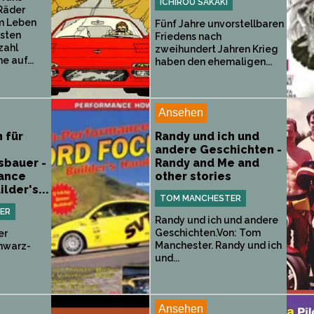
ICHIROU SAKAKI
 Räder
m Leben
Fünf Jahre unvorstellbaren
isten
Friedens nach
zahl
zweihundert Jahren Krieg
e auf...
haben den ehemaligen...
Ansehen
 für
Randy und ich und
andere Geschichten -
sbauer -
Randy and Me and
ance
other stories
lder's...
TOM MANCHESTER
ER
Randy und ich und andere
Geschichten.Von: Tom
er
Manchester. Randy und ich
hwarz-
und...
Ansehen