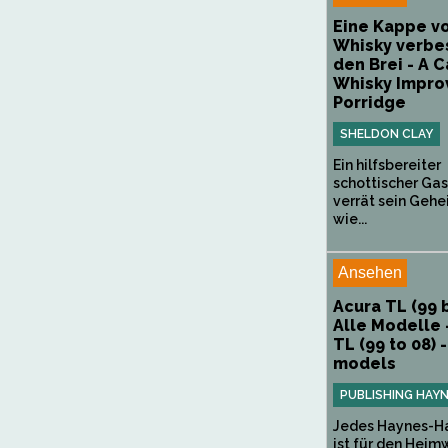
Eine Kappe vo
Whisky verbe
den Brei - A C
Whisky Impro
Porridge
SHELDON CLAY
Ein hilfsbereiter
schottischer Gas
verrät sein Gehe
wie...
Ansehen
Acura TL (99 b
Alle Modelle 
TL (99 to 08) -
models
PUBLISHING HAY
Jedes Haynes-H
ist für den Heim