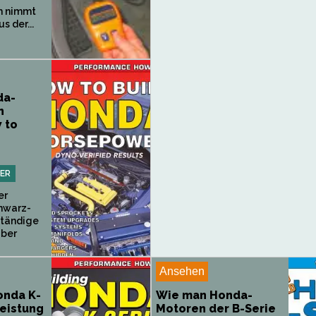
h nimmt
s der...
da-
n
 to
ER
er
hwarz-
ständige
über
Ansehen
onda K-
Wie man Honda-
leistung
Motoren der B-Serie