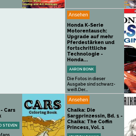
Ansehen
Honda K-Serie
Motorentausch:
Upgrade auf mehr
Pferdestärken und
fortschrittliche
Technologie -
Honda...
AARON BONK
Die Fotos in dieser
Ausgabe sind schwarz-
weiß.Der...
Ansehen
- Cars
Chaika: Die
k
Sargprinzessin, Bd. 1 -
Chaika: The Coffin
O STEVEN
Princess, Vol. 1
ofans