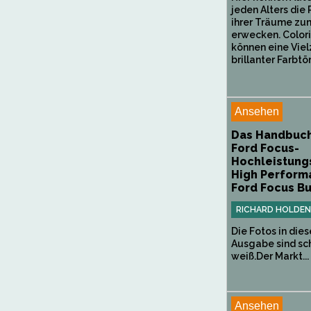
jeden Alters die
ihrer Träume zu
erwecken. Color
können eine Viel
brillanter Farbtön
Ansehen
Das Handbuch
Ford Focus-
Hochleistung
High Perform
Ford Focus Bui
RICHARD HOLDEN
Die Fotos in dies
Ausgabe sind sc
weiß.Der Markt...
Ansehen