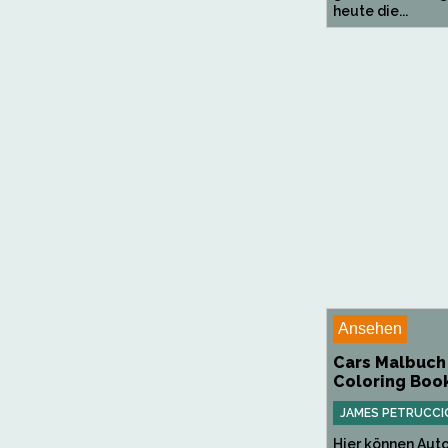
heute die...
Ansehen
Cars Malbuch 
Coloring Boo
JAMES PETRUCCI
Hier können Aut