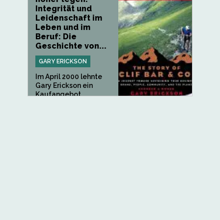
Integrität und
Leidenschaft im
Leben und im
Beruf: Die
Geschichte von...
GARY ERICKSON
Im April 2000 lehnte
Gary Erickson ein
Kaufangebot...