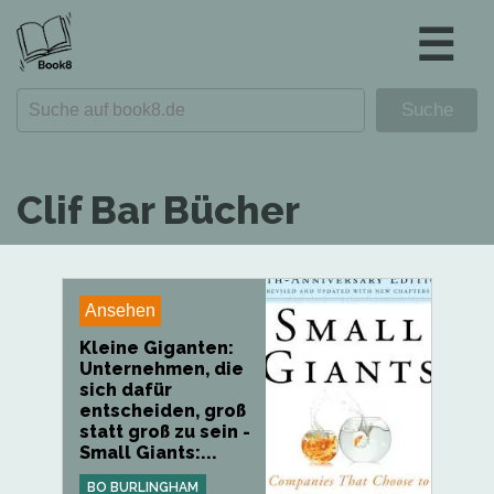
☰
Clif Bar Bücher
Ansehen
Kleine Giganten:
Unternehmen, die
sich dafür
entscheiden, groß
statt groß zu sein -
Small Giants:...
BO BURLINGHAM