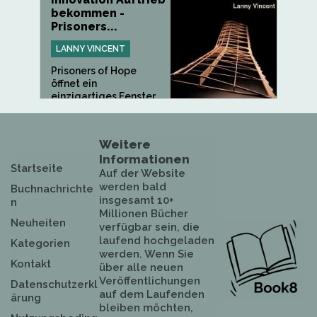
bekommen -
Prisoners...
LANNY VINCENT
Prisoners of Hope
öffnet ein
einzigartiges Fenster...
Weitere
Informationen
Startseite
Auf der Website
werden bald
Buchnachrichte
insgesamt 10+
n
Millionen Bücher
Neuheiten
verfügbar sein, die
laufend hochgeladen
Kategorien
werden. Wenn Sie
Kontakt
über alle neuen
Veröffentlichungen
Datenschutzerkl
auf dem Laufenden
ärung
bleiben möchten,