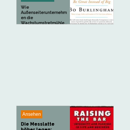
Wie
Außenseiterunternehm
en die
Wachstumstretmühle...
Ansehen
Die Messlatte
höher legen: