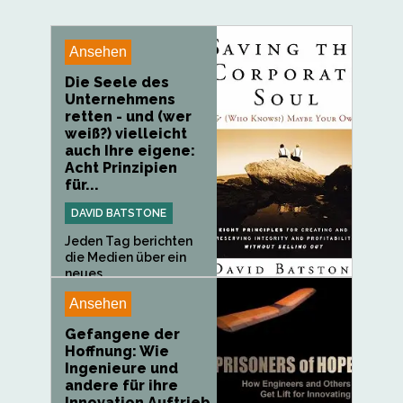
Ansehen
Die Seele des
Unternehmens
retten - und (wer
weiß?) vielleicht
auch Ihre eigene:
Acht Prinzipien
für...
DAVID BATSTONE
Jeden Tag berichten
die Medien über ein
neues...
Ansehen
Gefangene der
Hoffnung: Wie
Ingenieure und
andere für ihre
Innovation Auftrieb