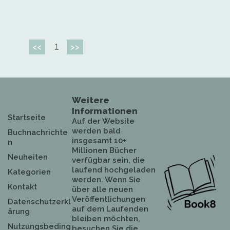
1
<<
>>
Weitere
Informationen
Startseite
Auf der Website
werden bald
Buchnachrichte
insgesamt 10+
n
Millionen Bücher
Neuheiten
verfügbar sein, die
laufend hochgeladen
Kategorien
werden. Wenn Sie
Kontakt
über alle neuen
Veröffentlichungen
Datenschutzerkl
auf dem Laufenden
ärung
bleiben möchten,
Nutzungsbeding
besuchen Sie die