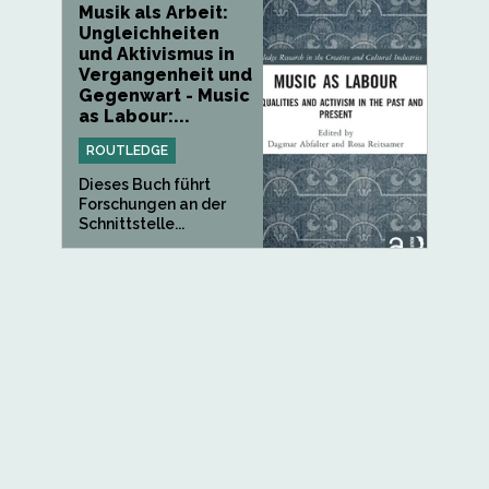
Musik als Arbeit:
Ungleichheiten
und Aktivismus in
Vergangenheit und
Gegenwart - Music
as Labour:...
ROUTLEDGE
Dieses Buch führt
Forschungen an der
Schnittstelle...