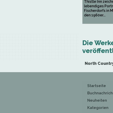
Thistle Inn zeich
lebendiges Portr
Fischerdorfs in M
den 1960er...
Die Werk
veröffentl
North Countr
Startseite
Buchnachrich
Neuheiten
Kategorien