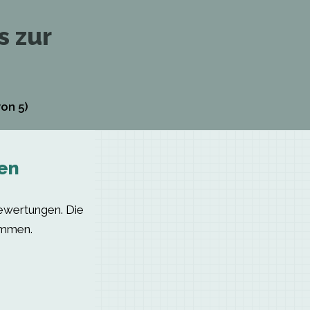
s zur
on 5)
en
bewertungen. Die
immen.