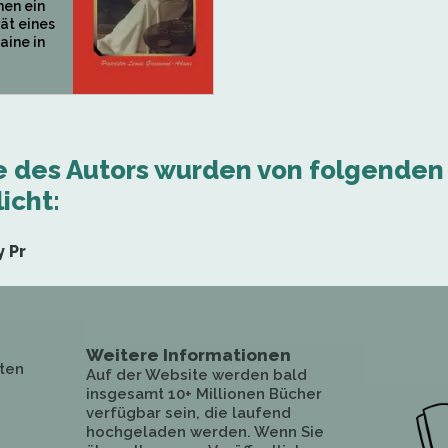
nen ein
ät eines
aine in
e des Autors wurden von folgenden
icht:
y Pr
Weitere Informationen
ten
Auf der Website werden bald
insgesamt 10+ Millionen Bücher
verfügbar sein, die laufend
hochgeladen werden. Wenn Sie