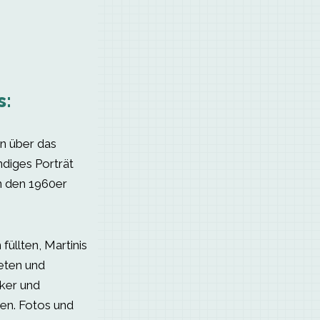
s:
n über das
ndiges Porträt
in den 1960er
füllten, Martinis
teten und
ker und
ten. Fotos und