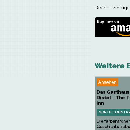
Derzeit verfügba
Weitere B
Ansehen
Das Gasthaus
Distel - The T
Inn
NORTH COUNTRY
Die farbenfrohe
Geschichten übe