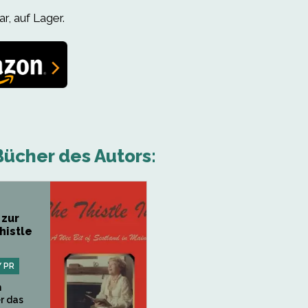
r, auf Lager.
ücher des Autors:
 zur
histle
 PR
n
r das