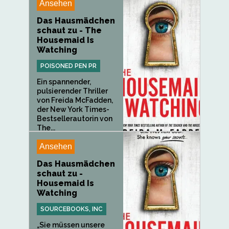
Ansehen
Das Hausmädchen
schaut zu - The
Housemaid Is
Watching
POISONED PEN PR
Ein spannender,
pulsierender Thriller
von Freida McFadden,
der New York Times-
Bestsellerautorin von
The...
Ansehen
Das Hausmädchen
schaut zu -
Housemaid Is
Watching
SOURCEBOOKS, INC
„Sie müssen unsere