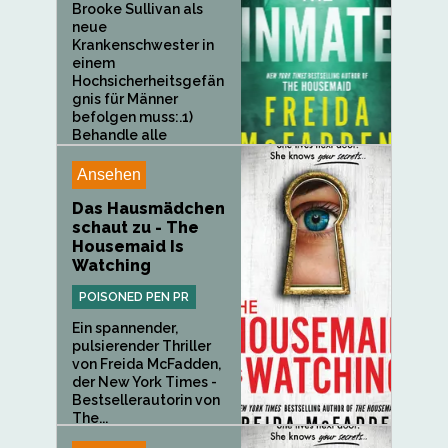
Brooke Sullivan als
neue
Krankenschwester in
einem
Hochsicherheitsgefän
gnis für Männer
befolgen muss:.1)
Behandle alle
Gefangenen mit...
Ansehen
Das Hausmädchen
schaut zu - The
Housemaid Is
Watching
POISONED PEN PR
Ein spannender,
pulsierender Thriller
von Freida McFadden,
der New York Times -
Bestsellerautorin von
The...