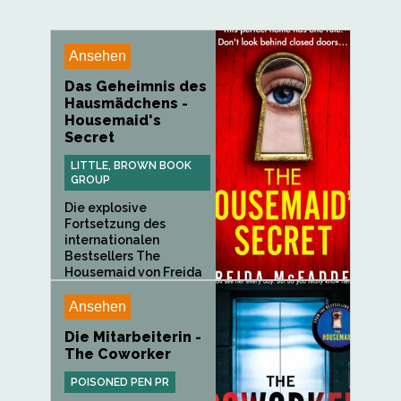
Ansehen
Das Geheimnis des
Hausmädchens -
Housemaid's
Secret
LITTLE, BROWN BOOK
GROUP
Die explosive
Fortsetzung des
internationalen
Bestsellers The
Housemaid von Freida
McFadden, The...
Ansehen
Die Mitarbeiterin -
The Coworker
POISONED PEN PR