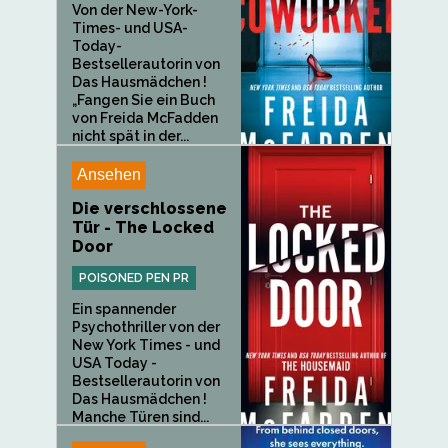
Von der New-York-
Times- und USA-
Today-
Bestsellerautorin von
Das Hausmädchen !
„Fangen Sie ein Buch
von Freida McFadden
nicht spät in der...
Ansehen
Die verschlossene
Tür - The Locked
Door
POISONED PEN PR
Ein spannender
Psychothriller von der
New York Times - und
USA Today -
Bestsellerautorin von
Das Hausmädchen !
Manche Türen sind...