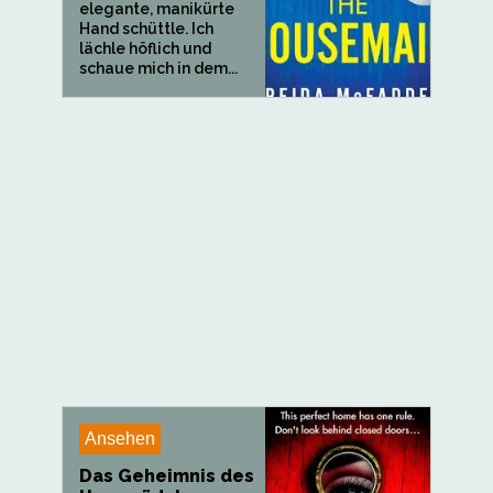
elegante, manikürte
Hand schüttle. Ich
lächle höflich und
schaue mich in dem...
Ansehen
Das Geheimnis des