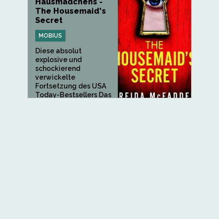
Hausmädchens -
The Housemaid's
Secret
MOBIUS
Diese absolut
explosive und
schockierend
verwickelte
Fortsetzung des USA
Today-Bestsellers Das
Hausmädchen wird
Sie...