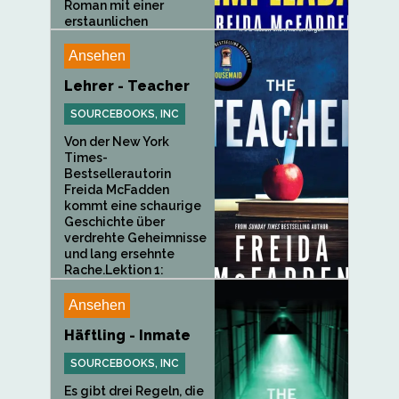
Roman mit einer
erstaunlichen
Wendung, die...
Ansehen
Lehrer - Teacher
SOURCEBOOKS, INC
Von der New York
Times-
Bestsellerautorin
Freida McFadden
kommt eine schaurige
Geschichte über
verdrehte Geheimnisse
und lang ersehnte
Rache.Lektion 1:
Traue...
Ansehen
Häftling - Inmate
SOURCEBOOKS, INC
Es gibt drei Regeln, die