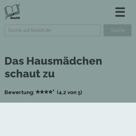
☰
Das Hausmädchen
schaut zu
⭐
⭐
⭐
⭐
⭐
Bewertung:
(4,2
von 5)