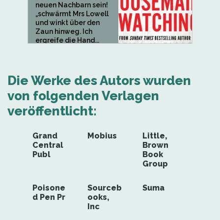
neuen Nachbarn sein!
„schwärmt Mrs Lowell
und winkt über den
Zaun hinweg. Ich
ergreife die Hand...
Die Werke des Autors wurden
von folgenden Verlagen
veröffentlicht:
Grand
Mobius
Little,
Central
Brown
Publ
Book
Group
Poisone
Sourceb
Suma
d Pen Pr
ooks,
Inc