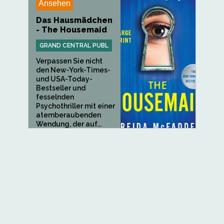
Ansehen
Das Hausmädchen
- The Housemaid
GRAND CENTRAL PUBL
Verpassen Sie nicht
den New-York-Times-
und USA-Today-
Bestseller und
fesselnden
Psychothriller mit einer
atemberaubenden
Wendung, der auf...