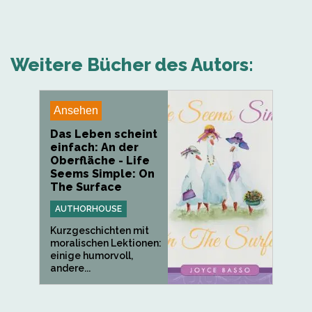
Weitere Bücher des Autors:
Ansehen
Das Leben scheint
einfach: An der
Oberfläche - Life
Seems Simple: On
The Surface
AUTHORHOUSE
Kurzgeschichten mit
moralischen Lektionen:
einige humorvoll,
andere...