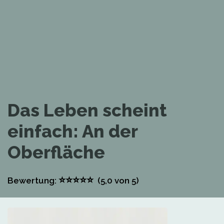
Das Leben scheint
einfach: An der
Oberfläche
⭐
⭐
⭐
⭐
⭐
Bewertung:
(5,0
von 5)