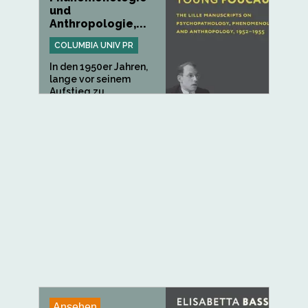
und
Anthropologie,...
COLUMBIA UNIV PR
In den 1950er Jahren,
lange vor seinem
Aufstieg zu...
Ansehen