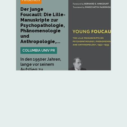
Der junge
Foucault: Die Lille-
Manuskripte zur
Psychopathologie,
Phänomenologie
und
Anthropologie,...
COLUMBIA UNIV PR
In den 1950er Jahren,
lange vor seinem
Aufstieg zu...