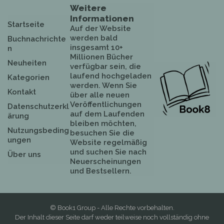
Weitere
Informationen
Startseite
Auf der Website
werden bald
Buchnachrichte
insgesamt 10+
n
Millionen Bücher
Neuheiten
verfügbar sein, die
laufend hochgeladen
Kategorien
werden. Wenn Sie
Kontakt
über alle neuen
Veröffentlichungen
Datenschutzerkl
auf dem Laufenden
ärung
bleiben möchten,
Nutzungsbeding
besuchen Sie die
ungen
Website regelmäßig
und suchen Sie nach
Über uns
Neuerscheinungen
und Bestsellern.
© Book1 Group - Alle Rechte vorbehalten.
Der Inhalt dieser Seite darf weder teilweise noch vollständig ohne