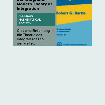
Modern Theory of
Integration
AMERICAN
MATHEMATICAL
SOCIETY
Gibt eine Einführung in
die Theorie des
Integrals (das so
genannte...