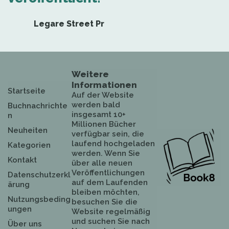
Legare Street Pr
Weitere
Informationen
Startseite
Auf der Website
werden bald
Buchnachrichte
insgesamt 10+
n
Millionen Bücher
Neuheiten
verfügbar sein, die
laufend hochgeladen
Kategorien
werden. Wenn Sie
Kontakt
über alle neuen
Veröffentlichungen
Datenschutzerkl
auf dem Laufenden
ärung
bleiben möchten,
Nutzungsbeding
besuchen Sie die
ungen
Website regelmäßig
und suchen Sie nach
Über uns