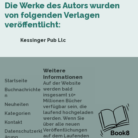
Die Werke des Autors wurden
von folgenden Verlagen
veröffentlicht:
Kessinger Pub Llc
Weitere
Informationen
Startseite
Auf der Website
werden bald
Buchnachrichte
insgesamt 10+
n
Millionen Bücher
Neuheiten
verfügbar sein, die
laufend hochgeladen
Kategorien
werden. Wenn Sie
Kontakt
über alle neuen
Veröffentlichungen
Datenschutzerkl
auf dem Laufenden
ärung