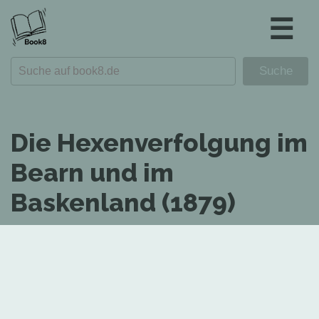
☰
Die Hexenverfolgung im
Bearn und im
Baskenland (1879)