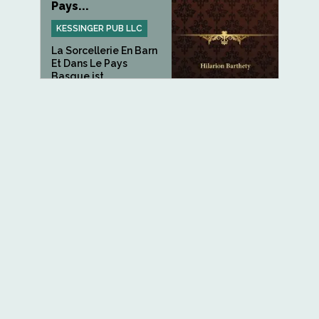
Pays...
KESSINGER PUB LLC
La Sorcellerie En Barn
Et Dans Le Pays
Basque ist...