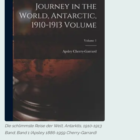
Die schlimmste Reise der Welt, Antarktis, 1910-1913
Band; Band 1 (Apsley 1886-1959 Cherry-Garrard)