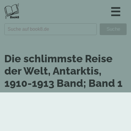
☰
Die schlimmste Reise
der Welt, Antarktis,
1910-1913 Band; Band 1