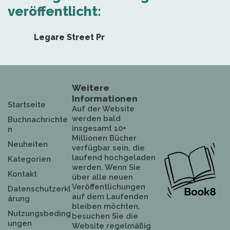
veröffentlicht:
Legare Street Pr
Weitere
Informationen
Startseite
Auf der Website
werden bald
Buchnachrichte
insgesamt 10+
n
Millionen Bücher
Neuheiten
verfügbar sein, die
laufend hochgeladen
Kategorien
werden. Wenn Sie
Kontakt
über alle neuen
Veröffentlichungen
Datenschutzerkl
auf dem Laufenden
ärung
bleiben möchten,
Nutzungsbeding
besuchen Sie die
ungen
Website regelmäßig