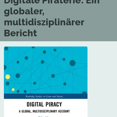
Digitale Piraterie: Ein
globaler,
multidisziplinärer
Bericht