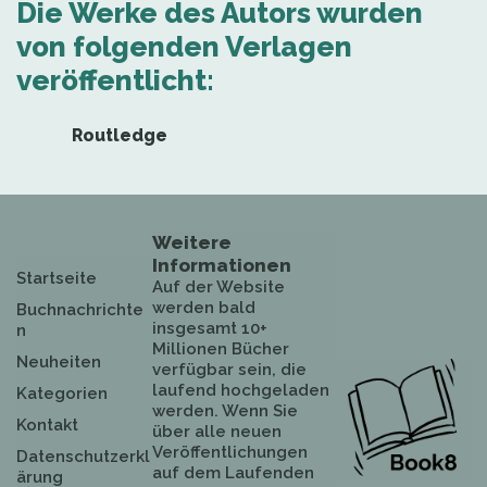
Die Werke des Autors wurden
von folgenden Verlagen
veröffentlicht:
Routledge
Weitere
Informationen
Startseite
Auf der Website
werden bald
Buchnachrichte
insgesamt 10+
n
Millionen Bücher
Neuheiten
verfügbar sein, die
laufend hochgeladen
Kategorien
werden. Wenn Sie
Kontakt
über alle neuen
Veröffentlichungen
Datenschutzerkl
auf dem Laufenden
ärung