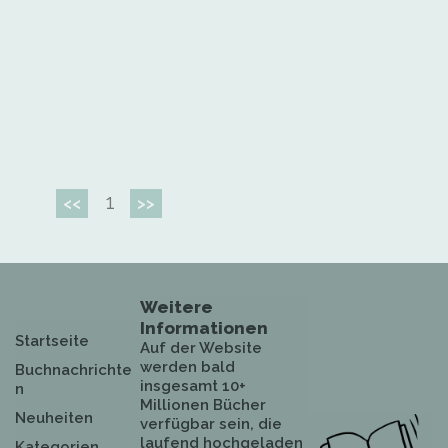
1
<<
>>
Weitere
Informationen
Startseite
Auf der Website
werden bald
Buchnachrichte
insgesamt 10+
n
Millionen Bücher
Neuheiten
verfügbar sein, die
laufend hochgeladen
Kategorien