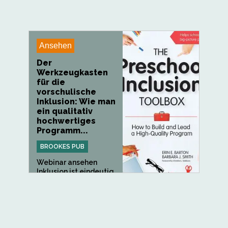
Ansehen
Der
Werkzeugkasten
für die
vorschulische
Inklusion: Wie man
ein qualitativ
hochwertiges
Programm...
BROOKES PUB
Webinar ansehen
Inklusion ist eindeutig
mit...