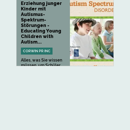
Erziehung junger
Kinder mit
Autismus-
Spektrum-
Störungen -
Educating Young
Children with
Autism...
CORWIN PR INC
Alles, was Sie wissen
müssen, um Schüler
mit...