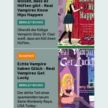
wissen, dass es
Hüften gibt - Real
Vampires Know
Hips Happen
BERKLEY BOOKS
Obwohl die füllige
Vampirin Glory St. Clair
weiß, dass ein Kilt ihren
Hüften...
Ansehen
Echte Vampire
haben Glück - Real
Vampires Get
Lucky
BERKLEY BOOKS
Der dritte Teil einer
spannenden neuen
Serie (Kimberly Raye,
USA Today-