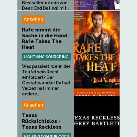
Bestsellerautorin von
Dead End Dating) mit...
Ansehen
Rafe nimmt die
Sache in die Hand -
Rafe Takes The
Heat
LIGHTNING SOURCE INC
Was passiert, wenn der
Teufel sein Recht
einfordert? Der
Gestaltwandler Rafael
Valdez hat immer
andere...
Ansehen
Texas
Rücksichtslos -
Texas Reckless
KENSINGTON PUB CORP