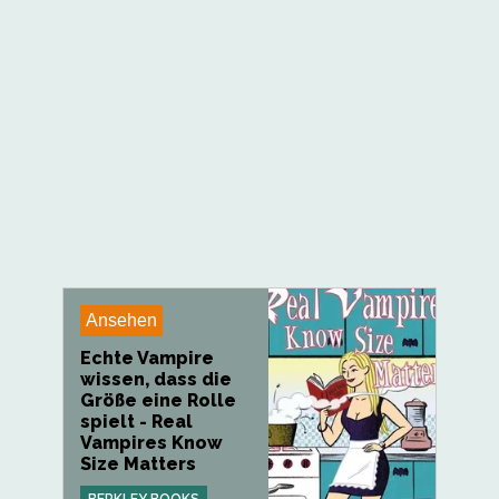
Ansehen
Echte Vampire
wissen, dass die
Größe eine Rolle
spielt - Real
Vampires Know
Size Matters
BERKLEY BOOKS