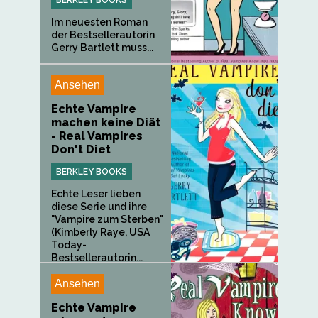
Im neuesten Roman
der Bestsellerautorin
Gerry Bartlett muss...
Ansehen
Echte Vampire
machen keine Diät
- Real Vampires
Don't Diet
BERKLEY BOOKS
Echte Leser lieben
diese Serie und ihre
"Vampire zum Sterben"
(Kimberly Raye, USA
Today-
Bestsellerautorin...
Ansehen
Echte Vampire