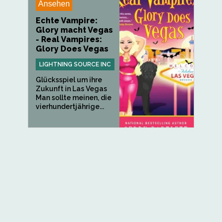
Ansehen
Echte Vampire:
Glory macht Vegas
- Real Vampires:
Glory Does Vegas
LIGHTNING SOURCE INC
Glücksspiel um ihre
Zukunft in Las Vegas
Man sollte meinen, die
vierhundertjährige...