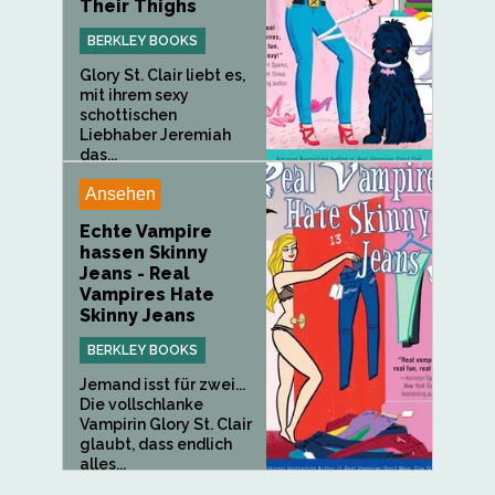
Their Thighs
BERKLEY BOOKS
Glory St. Clair liebt es,
mit ihrem sexy
schottischen
Liebhaber Jeremiah
das...
Ansehen
Echte Vampire
hassen Skinny
Jeans - Real
Vampires Hate
Skinny Jeans
BERKLEY BOOKS
Jemand isst für zwei...
Die vollschlanke
Vampirin Glory St. Clair
glaubt, dass endlich
alles...