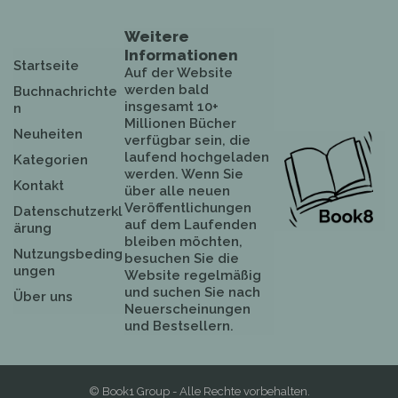
Weitere
Informationen
Startseite
Auf der Website
werden bald
Buchnachrichte
insgesamt 10+
n
Millionen Bücher
Neuheiten
verfügbar sein, die
laufend hochgeladen
Kategorien
werden. Wenn Sie
Kontakt
über alle neuen
Veröffentlichungen
Datenschutzerkl
auf dem Laufenden
ärung
bleiben möchten,
Nutzungsbeding
besuchen Sie die
ungen
Website regelmäßig
und suchen Sie nach
Über uns
Neuerscheinungen
und Bestsellern.
© Book1 Group - Alle Rechte vorbehalten.