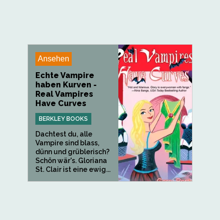
Ansehen
Echte Vampire
haben Kurven -
Real Vampires
Have Curves
BERKLEY BOOKS
Dachtest du, alle
Vampire sind blass,
dünn und grüblerisch?
Schön wär's. Gloriana
St. Clair ist eine ewig...