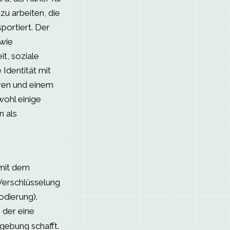
zu arbeiten, die
sportiert. Der
wie
t, soziale
Identität mit
ren und einem
ohl einige
n als
mit dem
Verschlüsselung
dierung).
 der eine
ebung schafft.