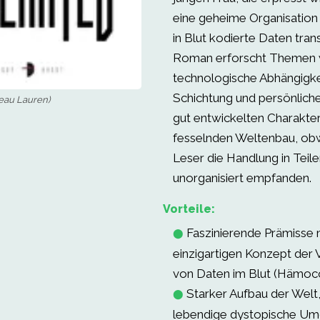
eine geheime Organisation 
in Blut kodierte Daten tran
Roman erforscht Themen 
technologische Abhängigkei
Schichtung und persönliche 
feau Lauren)
gut entwickelten Charakte
fesselnden Weltenbau, obw
Leser die Handlung in Teile
unorganisiert empfanden.
Vorteile:
Faszinierende Prämisse 
⬤
einzigartigen Konzept der 
von Daten im Blut (Hämoco
Starker Aufbau der Welt,
⬤
lebendige dystopische Umg