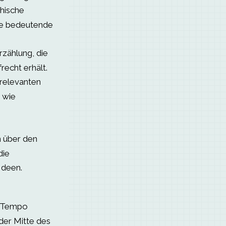
hische
ine bedeutende
zählung, die
recht erhält.
relevanten
 wie
 über den
die
Ideen.
s Tempo
 der Mitte des