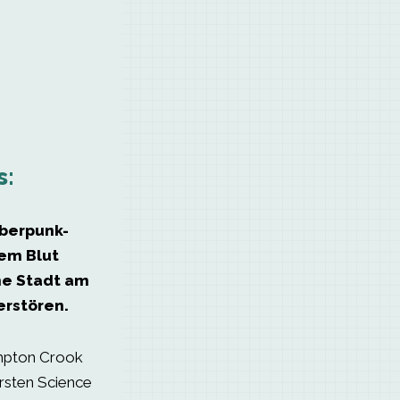
s:
yberpunk-
rem Blut
ne Stadt am
erstören.
ompton Crook
rsten Science