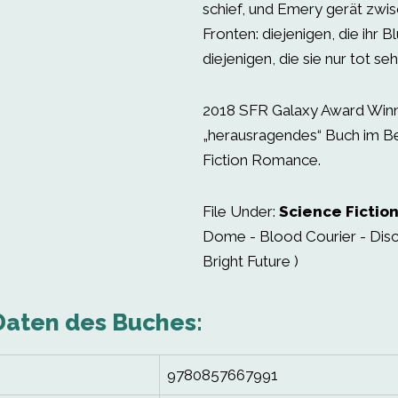
schief, und Emery gerät zwis
Fronten: diejenigen, die ihr B
diejenigen, die sie nur tot se
2018 SFR Galaxy Award Winne
„herausragendes“ Buch im B
Fiction Romance.
File Under:
Science Fictio
Dome - Blood Courier - Dis
Bright Future )
Daten des Buches:
9780857667991