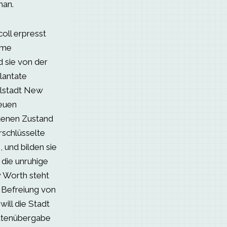
man.
oll erpresst
eime
d sie von der
lantate
elstadt New
euen
ltenen Zustand
erschlüsselte
, und bilden sie
 die unruhige
w Worth steht
 Befreiung von
will die Stadt
Datenübergabe