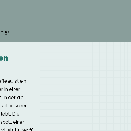
n 5)
en
feau ist ein
 in einer
, in der die
ökologischen
lebt. Die
coll, einer
rd, als Kurier für