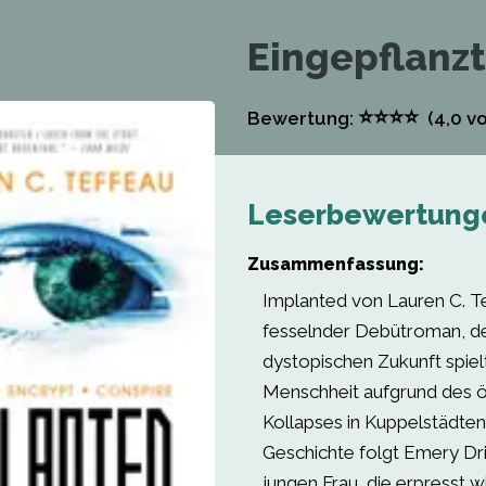
Eingepflanzt
⭐
⭐
⭐
⭐
Bewertung:
(4,0
vo
Leserbewertung
Zusammenfassung:
Implanted von Lauren C. Tef
fesselnder Debütroman, der
dystopischen Zukunft spielt
Menschheit aufgrund des 
Kollapses in Kuppelstädten 
Geschichte folgt Emery Dris
jungen Frau, die erpresst wi