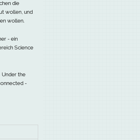
chen die
lut wollen, und
hen wollen.
r - ein
ereich Science
n
Under the
connected -