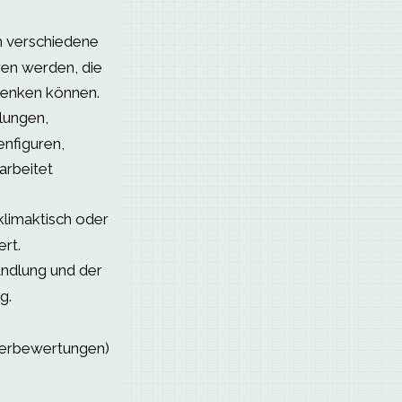
h verschiedene
en werden, die
lenken können.
lungen,
nfiguren,
arbeitet
klimaktisch oder
ert.
ndlung und der
g.
serbewertungen)